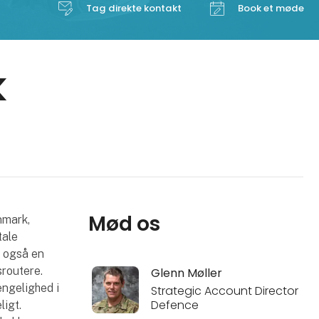
Tag direkte kontakt
Book et møde
k
Mød os
nmark,
tale
r også en
sroutere.
Glenn Møller
ængelighed i
Strategic Account Director
Defence
ligt.