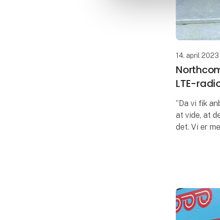
14. april 2023
Northcom
LTE-radio
”Da vi fik a
at vide, at d
det. Vi er m
radioløsnin
Pernille Lu
Velopak. Vel