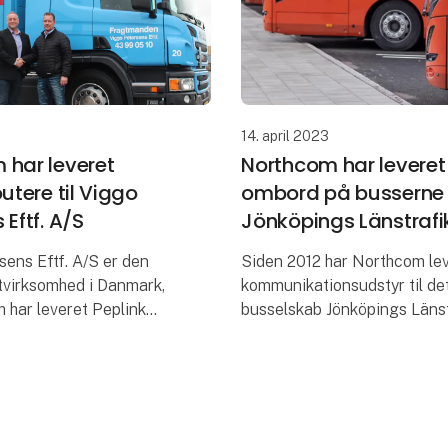
14. april 2023
 har leveret
Northcom har leveret
outere til Viggo
ombord på busserne
 Eftf. A/S
Jönköpings Länstrafi
ens Eftf. A/S er den
Siden 2012 har Northcom le
tvirksomhed i Danmark,
kommunikationsudstyr til de
 har leveret Peplink
busselskab Jönköpings Länst
a. 100 af deres køretøjer.
(JLT). Dengang blev der indf
e har fået moderne
Sepura SRG3900 radioer til 
on og dermed optimer
kommunikation mellem kom