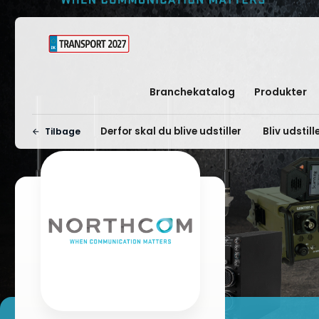
Branchekatalog
Produkter
Derfor skal du blive udstiller
Bliv udstill
Tilbage