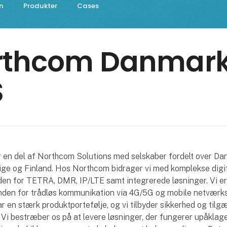
n
Produkter
Cases
rthcom Danmar
S
 en del af Northcom Solutions med selskaber fordelt over Da
ige og Finland. Hos Northcom bidrager vi med komplekse digi
den for TETRA, DMR, IP/LTE samt integrerede løsninger. Vi e
 inden for trådløs kommunikation via 4G/5G og mobile netværk
 en stærk produktportefølje, og vi tilbyder sikkerhed og tilg
 Vi bestræber os på at levere løsninger, der fungerer upåklage