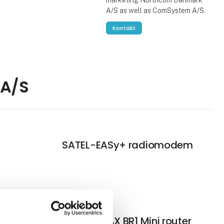
marketing Northcom Danmark
A/S as well as ComSystem A/S.
Kontakt
 A/S
SATEL-EASy+ radiomodem
 VHF
Peplink MAX BR1 Mini router