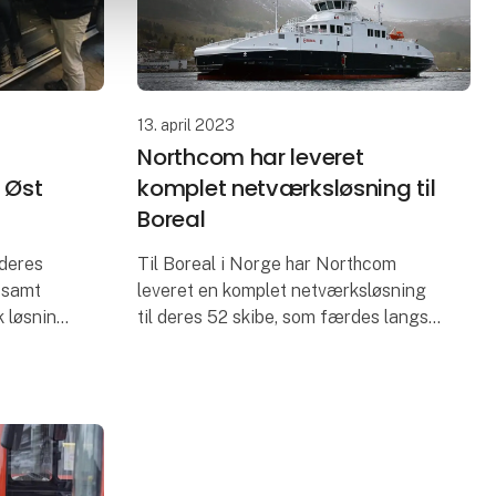
13. april 2023
Northcom har leveret
2 Øst
komplet netværksløsning til
Boreal
 deres
Til Boreal i Norge har Northcom
r samt
leveret en komplet netværksløsning
k løsning.
til deres 52 skibe, som færdes langs
bevisende
den norske kyst og i krævende
side.
farvand. Den komplette løsning
består af alt udstyr; indendørs acc