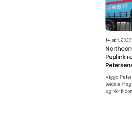
14. april 2023
Northcom
Peplink r
Petersens
Viggo Peters
ældste frag
og Northcom
routere til c
Chaufførern
kommunikati