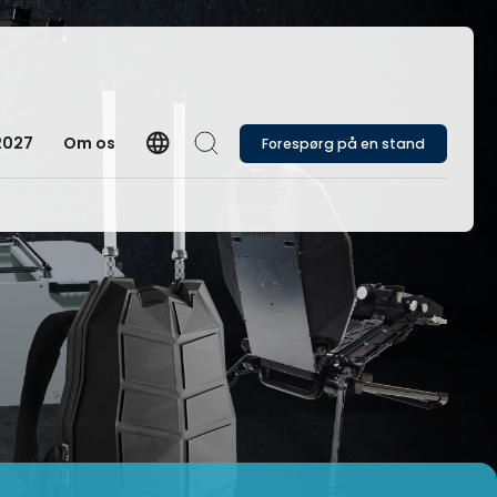
language
2027
Om os
Forespørg på en stand
Language
Søg