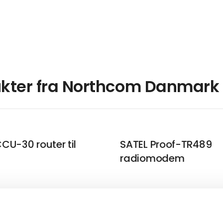
kter fra Northcom Danmark
CU-30 router til
SATEL Proof-TR489
radiomodem
ellink I-link100
SATEL SATELLINE-3AS