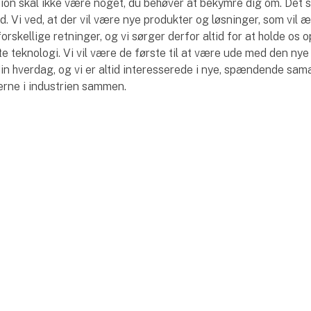
on skal ikke være noget, du behøver at bekymre dig om. Det s
id. Vi ved, at der vil være nye produkter og løsninger, som vil 
forskellige retninger, og vi sørger derfor altid for at holde os
e teknologi. Vi vil være de første til at være ude med den nye
 din hverdag, og vi er altid interesserede i nye, spændende sam
llerne i industrien sammen.