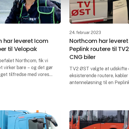
24. februar 2023
 har leveret Icom
Northcom har leveret
er til Velopak
Peplink routere til TV
CNG biler
nbefalet Northcom, fik vi
et virker bare – og det gør
TV2 ØST valgte at udskifte
eget tilfredse med vores
eksisterende routere, kable
g fra Northcom” udtaler
antenneløsning til en Peplin
ndholm, Medejer af
Det gjorde de efter en over
opak er
test og demo fra Northcoms 
Løsningen de benytter be