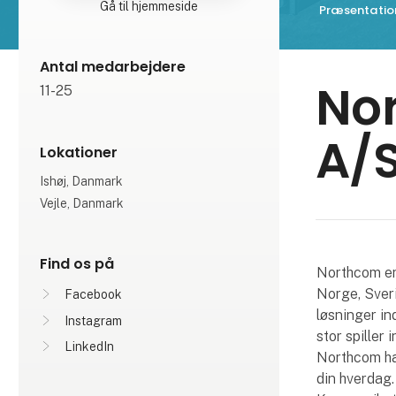
Gå til hjemmeside
Præsentatio
Antal medarbejdere
No
11-25
A/
Lokationer
Ishøj, Danmark
Vejle, Danmark
Find os på
Northcom er
Norge, Sver
Facebook
løsninger in
Instagram
stor spiller
LinkedIn
Northcom har
din hverdag.