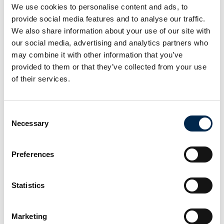
We use cookies to personalise content and ads, to
provide social media features and to analyse our traffic.
We also share information about your use of our site with
our social media, advertising and analytics partners who
may combine it with other information that you’ve
provided to them or that they’ve collected from your use
of their services.
Consent
14. april 2023
Necessary
Selection
Northcom har leveret Peplink routere til
Viggo Petersens Eftf. A/S
Preferences
Viggo Petersens Eftf. A/S er den ældste
fragtvirksomhed i Danmark, og Northcom har leveret
Statistics
Peplink routere til ca. 100 af deres køretøjer.
Chaufførerne har fået moderne kommunikation og
dermed optimer
Marketing