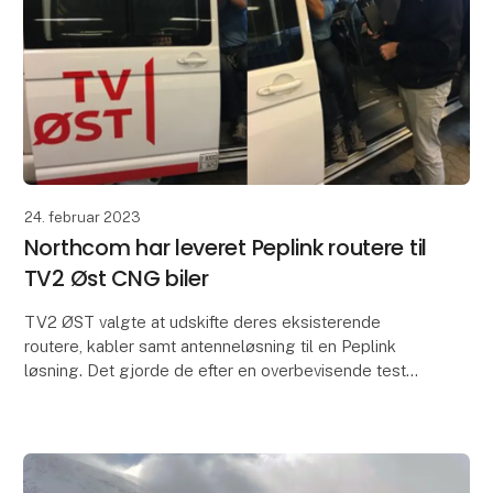
24. februar 2023
Northcom har leveret Peplink routere til
TV2 Øst CNG biler
TV2 ØST valgte at udskifte deres eksisterende
routere, kabler samt antenneløsning til en Peplink
løsning. Det gjorde de efter en overbevisende test
og demo fra Northcoms side. Løsningen de benytter
be