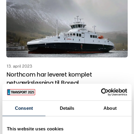
13. april 2023
Northcom har leveret komplet
netværksløsning til Boreal
Til Boreal i Norge har Northcom leveret en komplet
netværksløsning til deres 52 skibe, som færdes
langs den norske kyst og i krævende farvand. Den
Consent
Details
About
komplette løsning består af alt udstyr; indendørs acc
This website uses cookies