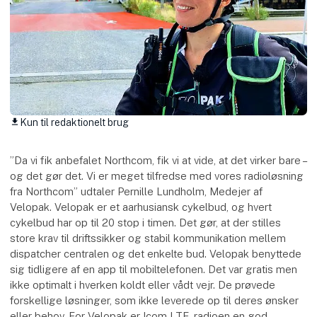
Kun til redaktionelt brug
download
”Da vi fik anbefalet Northcom, fik vi at vide, at det virker bare –
og det gør det. Vi er meget tilfredse med vores radioløsning
fra Northcom” udtaler Pernille Lundholm, Medejer af
Velopak. Velopak er et aarhusiansk cykelbud, og hvert
cykelbud har op til 20 stop i timen. Det gør, at der stilles
store krav til driftssikker og stabil kommunikation mellem
dispatcher centralen og det enkelte bud. Velopak benyttede
sig tidligere af en app til mobiltelefonen. Det var gratis men
ikke optimalt i hverken koldt eller vådt vejr. De prøvede
forskellige løsninger, som ikke leverede op til deres ønsker
eller behov. For Velopak er Icom LTE-radioen en god