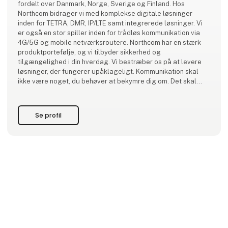
fordelt over Danmark, Norge, Sverige og Finland. Hos
Northcom bidrager vi med komplekse digitale løsninger
inden for TETRA, DMR, IP/LTE samt integrerede løsninger. Vi
er også en stor spiller inden for trådløs kommunikation via
4G/5G og mobile netværksroutere. Northcom har en stærk
produktportefølje, og vi tilbyder sikkerhed og
tilgængelighed i din hverdag. Vi bestræber os på at levere
løsninger, der fungerer upåklageligt. Kommunikation skal
ikke være noget, du behøver at bekymre dig om. Det skal
bare fungere. Altid. Vi ved, at der vil være
Se profil