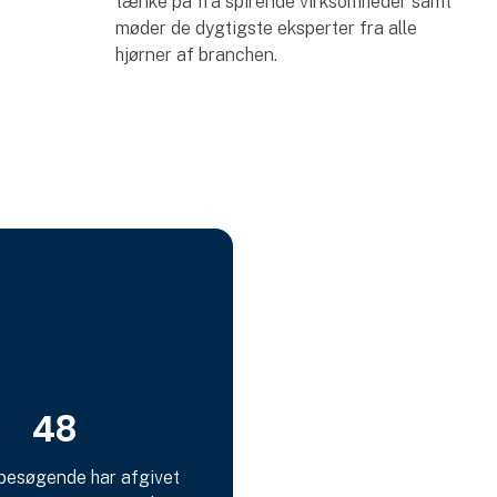
tænke på fra spirende virksomheder samt
møder de dygtigste eksperter fra alle
hjørner af branchen.
48
besøgende har afgivet