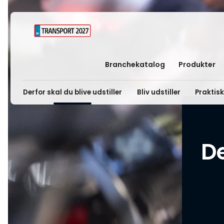
Branchekatalog
Produkter
Derfor skal du blive udstiller
Bliv udstiller
Praktis
De