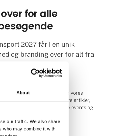
over for alle
e besøgende
nsport 2027 får I en unik
ed og branding over for alt fra
ningstagere i
About
27 tildeles I en online profil på vores
 produkter i massevis, publicere artikler,
f fagspecifik viden, markedsføre events og
se our traffic. We also share
ers who may combine it with
 før, under og efter messen .
 services.