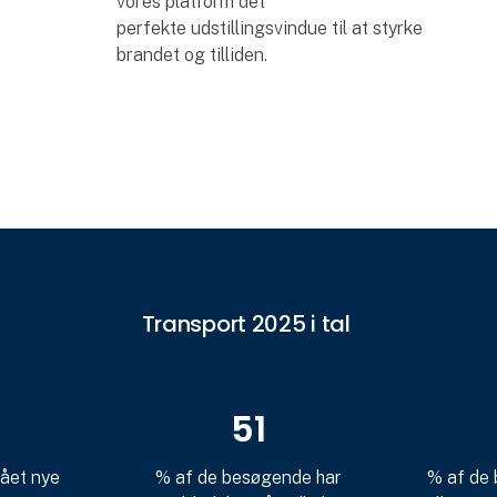
vores platform det
perfekte udstillingsvindue til at styrke
brandet og tilliden.
Transport 2025 i tal
51
fået nye
% af de besøgende har
% af de 