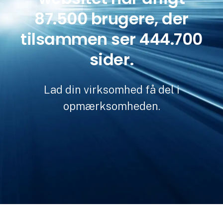
87.500 brugere, der
tilsammen ser 444.700
sider.
Lad din virksomhed få del i
opmærksomheden.