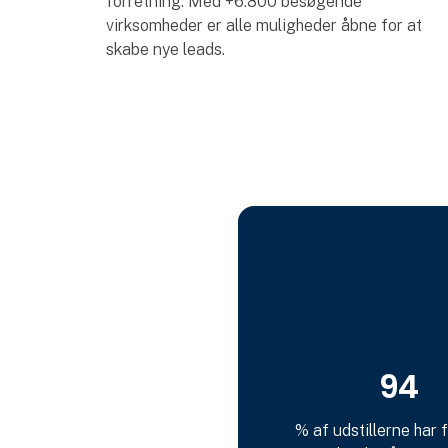
forretning. Med +6.800 besøgende
virksomheder er alle muligheder åbne for at
skabe nye leads.
94
% af udstillerne har 