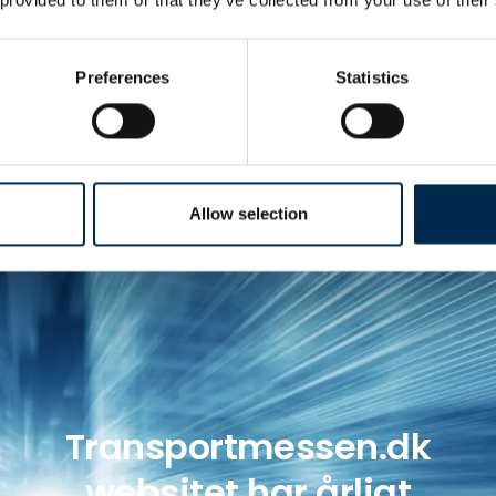
Læs mere om mulighe
Preferences
Statistics
Allow selection
Transportmessen.dk
websitet har årligt