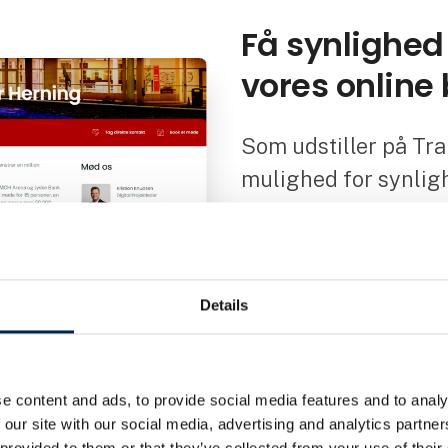
Få synlighed 
vores onlin
Som udstiller på Tra
mulighed for synligh
indkøbere til beslut
transportbranchen.
Details
Som udstiller på Transport 20
hjemmeside. Her kan I oprette
nyheder og cases, dele ud a
meget mere.
e content and ads, to provide social media features and to analy
 our site with our social media, advertising and analytics partn
Vær synlig for hele branchen
 provided to them or that they’ve collected from your use of their