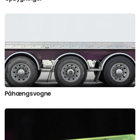
Påhængsvogne