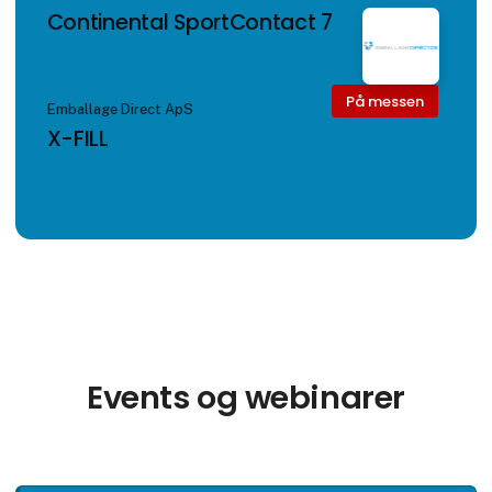
Continental SportContact 7
På messen
Emballage Direct ApS
X-FILL
Events og webinarer