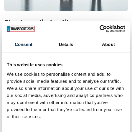
Planlæg din tur til messen
For at gøre det nemt for dig har vi samlet relevante
informationer i forbindelse med turen til Transport 2027. Læs
Consent
Details
About
mere om parkeringsforhold, overnatningsmuligheder,
transportmuligheder og meget mere herunder.
Får du brug for yderligere info, er du velkommen til at
This website uses cookies
kontakte os.
We use cookies to personalise content and ads, to
provide social media features and to analyse our traffic.
Adresse
keyboard_arrow_down
We also share information about your use of our site with
our social media, advertising and analytics partners who
Gratis parkering
keyboard_arrow_down
may combine it with other information that you’ve
Hotel
keyboard_arrow_down
provided to them or that they’ve collected from your use
of their services.
Taxa
keyboard_arrow_down