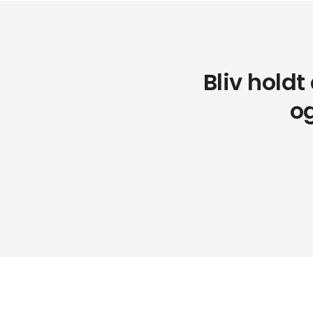
Bliv hold
o