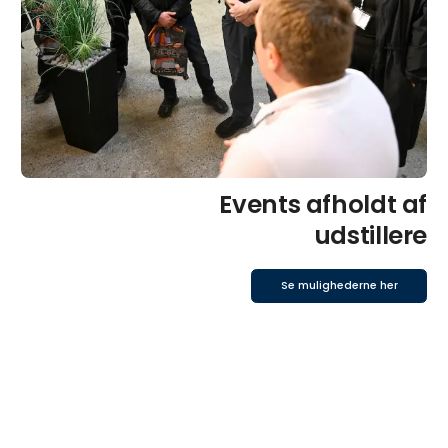
Events afholdt af
udstillere
Se mulighederne her