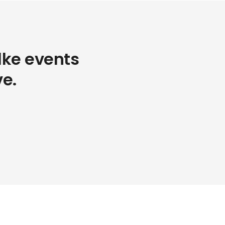
lke events
e.