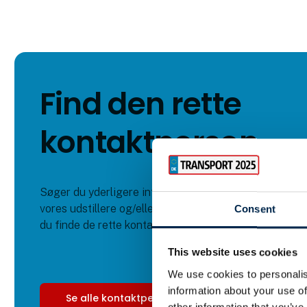
Find den rette
kontaktperson
Søger du yderligere info om eller en relation til
vores udstillere og/eller deres forskellige events kan
Consent
du finde de rette kontaktpersoner pr. virksomhed her.
This website uses cookies
We use cookies to personalis
information about your use of
Se alle kontaktpersoner
other information that you’ve