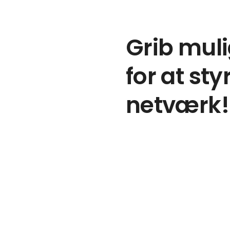
Grib mul
for at sty
netværk!