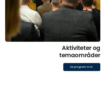
Aktiviteter og
temaområder
Se program m.m.