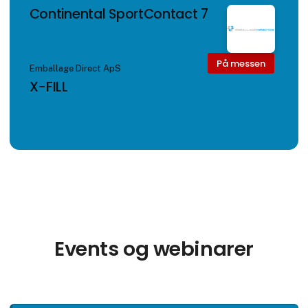
Continental SportContact 7
På messen
Emballage Direct ApS
X-FILL
Events og webinarer