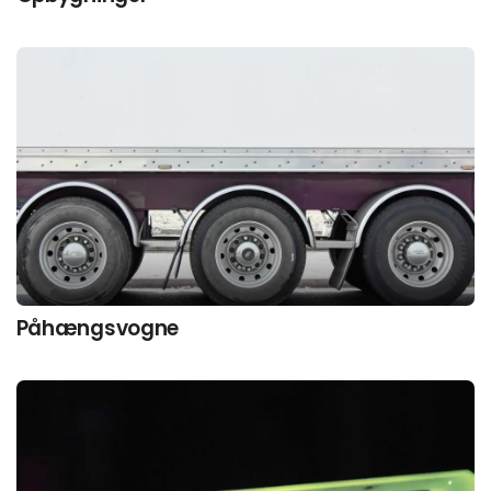
Påhængsvogne