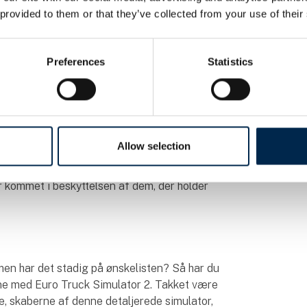
 stik modsatte. Her finder du et fuldt
 provided to them or that they’ve collected from your use of their
ødbremse og træthedsregistrering. Lastbilen
ed, 360-graders kameraer og realtids
ics-systemet. Ud over teknologien er det et
Preferences
Statistics
skine, tv, hjælpsystemvarmer og et
l komfort på lange ture. Et århundrede
de. Kom og se, hvor langt chaufførens verden
Allow selection
annequinfigurer — den ene iført
å samme), og den anden i moderne PPE. En
r kommet i beskyttelsen af dem, der holder
, men har det stadig på ønskelisten? Så har du
ine med Euro Truck Simulator 2. Takket være
 skaberne af denne detaljerede simulator,