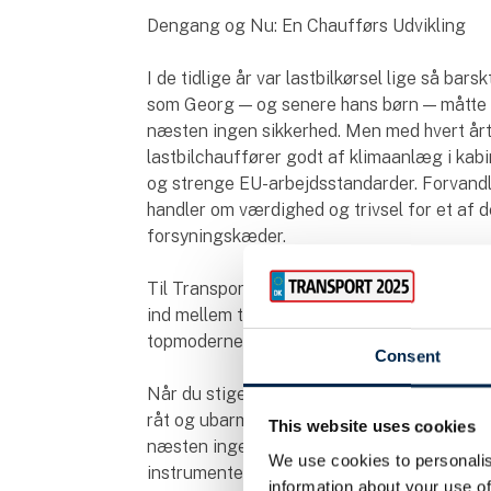
Dengang og Nu: En Chaufførs Udvikling
I de tidlige år var lastbilkørsel lige så bar
som Georg — og senere hans børn — måtte h
næsten ingen sikkerhed. Men med hvert årti
lastbilchauffører godt af klimaanlæg i ka
og strenge EU-arbejdsstandarder. Forvandl
handler om værdighed og trivsel for et af d
forsyningskæder.
Til Transport Scandinavia 2025 inviterer vi 
ind mellem to epoker: den originale Chevrol
topmoderne Volvo FH Aero fra 2025.
Consent
Når du stiger ind i 1925-Chevrolet’en, bliver 
råt og ubarmhjertigt. Kabinen er helt enkel:
This website uses cookies
næsten ingen isolering mod vind, støv elle
We use cookies to personalis
instrumenter eller servo — kun råstyrke, erf
information about your use of