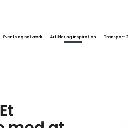
Events og netværk
Artikler og inspiration
Transport 
Et
e med at