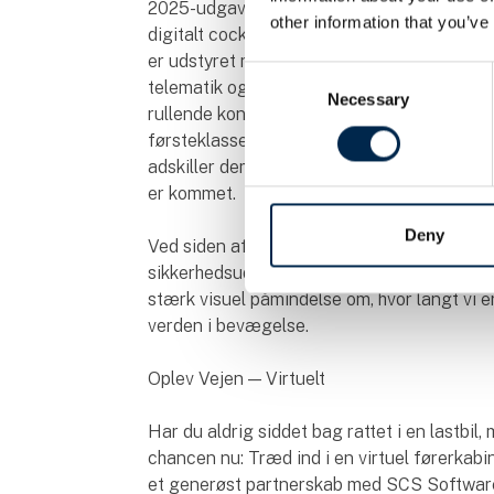
2025-udgaven af Volvo FH Aero og oplev det
other information that you’ve
digitalt cockpit med vognbaneassistent, n
er udstyret med alkolås for ekstra sikkerh
Consent
telematik og GPS-navigation gennem Trans
Necessary
Selection
rullende kontor og hjem: mikroovn, kaffema
førsteklasses luftaffjedret sæde, bygget ti
adskiller dem — men her står de side om si
er kommet.
Deny
Ved siden af de to køretøjer finder du to m
sikkerhedsudstyr fra 1925 (eller mangel p
stærk visuel påmindelse om, hvor langt vi e
verden i bevægelse.
Oplev Vejen — Virtuelt
Har du aldrig siddet bag rattet i en lastbil
chancen nu: Træd ind i en virtuel førerkab
et generøst partnerskab med SCS Software,