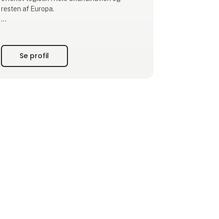
resten af Europa.
Med 100 års erfaring og en flåde på over 400
tankvogne leverer vi skræddersyede
transportløsninger, hvor vi tilpasser udstyret
Se profil
til kundens behov – og ikke omvendt. Hos
Anneberg prioriterer vi langvarige
partnerskaber og sætter altid kunden i
centrum.