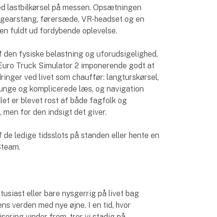
d lastbilkørsel på messen. Opsætningen
r, gearstang, førersæde, VR-headset og en
en fuldt ud fordybende oplevelse.
f den fysiske belastning og uforudsigelighed,
 Euro Truck Simulator 2 imponerende godt at
inger ved livet som chauffør: langturskørsel,
 tunge og komplicerede læs, og navigation
let er blevet rost af både fagfolk og
 men for den indsigt det giver.
 de ledige tidsslots på standen eller hente en
Steam.
ntusiast eller bare nysgerrig på livet bag
rens verden med nye øjne. I en tid, hvor
ering vinder frem, tror vi stadig på