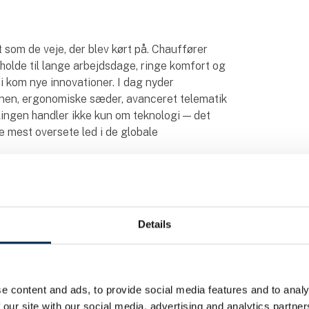
skt som de veje, der blev kørt på. Chauffører
olde til lange arbejdsdage, ringe komfort og
 kom nye innovationer. I dag nyder
binen, ergonomiske sæder, avanceret telematik
ingen handler ikke kun om teknologi — det
e mest oversete led i de globale
dig til selv at opleve denne udvikling. Træd
et fra 1925, der startede det hele, og den
Details
du ført tilbage til en tid, hvor lastbilkørsel var
 en træbænk, synlige gear, et simpelt rat og
r kulde. Ingen sikkerhedsseler. Næsten ingen
e content and ads, to provide social media features and to analy
aring og intuition. Sæt dig derefter op i
 our site with our social media, advertising and analytics partn