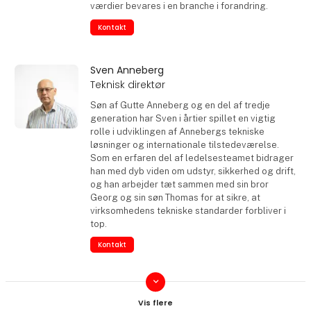
værdier bevares i en branche i forandring.
Kontakt
Sven Anneberg
Teknisk direktør
Søn af Gutte Anneberg og en del af tredje
generation har Sven i årtier spillet en vigtig
rolle i udviklingen af Annebergs tekniske
løsninger og internationale tilstedeværelse.
Som en erfaren del af ledelsesteamet bidrager
han med dyb viden om udstyr, sikkerhed og drift,
og han arbejder tæt sammen med sin bror
Georg og sin søn Thomas for at sikre, at
virksomhedens tekniske standarder forbliver i
top.
Kontakt
keyboard_arrow_down
Frederik Anneberg
Transportchef