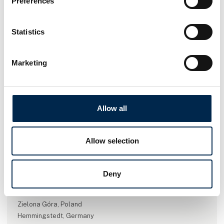
Preferences
Statistics
Marketing
Gå til hjemmeside
Allow all
Antal medarbejdere
Allow selection
100+
Deny
Lokationer
Grønbjerg, Danmark
Zielona Góra, Poland
Hemmingstedt, Germany