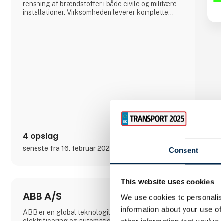
rensning af brændstoffer i både civile og militære
installationer. Virksomheden leverer komplette
betankningsmoduler til anvendelse for Søværnets
skibe til betankning af helikoptere om bord på
skibe, Forsvarets Redningshelikoptere og til
mindre flyvepladser både private og offentlige.
4 opslag
seneste fra 16. februar 2023
Consent
This website uses cookies
ABB A/S
We use cookies to personalis
information about your use of
ABB er en global teknologileder inden for
elektrificering og automation, som muliggør en
other information that you’ve