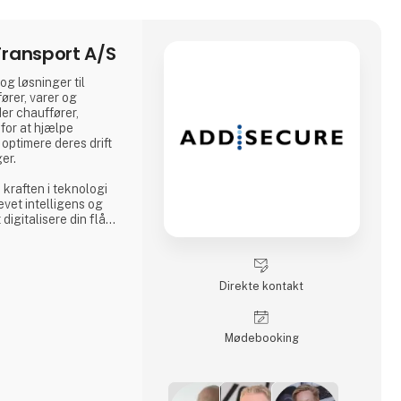
ransport A/S
g løsninger til
ører, varer og
er chauffører,
for at hjælpe
optimere deres drift
ger.
kraften i teknologi
evet intelligens og
 digitalisere din flåde
data i realtid, så du
igende krav fra
el og miljøregler.
Direkte kontakt
Møde­booking