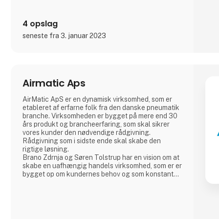
4 opslag
seneste fra 3. januar 2023
Airmatic Aps
AirMatic ApS er en dynamisk virksomhed, som er
etableret af erfarne folk fra den danske pneumatik
branche. Virksomheden er bygget på mere end 30
års produkt og brancheerfaring, som skal sikrer
vores kunder den nødvendige rådgivning.
Rådgivning som i sidste ende skal skabe den
rigtige løsning.
Brano Zdrnja og Søren Tolstrup har en vision om at
skabe en uafhængig handels virksomhed, som er er
bygget op om kundernes behov og som konstant
udvikler sig. Til opgaven har vi samle nogle af
branchens stærkeste europæiske leverandør AZ
Pneumatica - Cy.pag. - Sicomat - Sofitake - Cam
Service. Ventiler, cylindre, slanger, fittings og
luftbehandling.