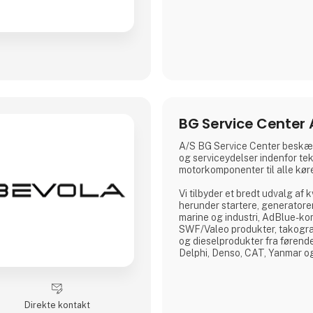
BG Service Center 
A/S BG Service Center beskæf
og serviceydelser indenfor te
motorkomponenter til alle køre
Vi tilbyder et bredt udvalg af 
herunder startere, generatorer
marine og industri, AdBlue-k
SWF/Valeo produkter, takogra
og dieselprodukter fra føren
Delphi, Denso, CAT, Yanmar o
Vi råder over Nordens største d
tilbyder reparation og test af
relateret til diesel indsprøjtnin
Direkte kontakt