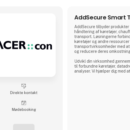
AddSecure Smart T
AddSecure tilbyder produkter o
håndtering af køretøjer, chauff
transport. Løsningerne forbind
køretøjer og andre ressourcer 
transportvirksomheder med at 
og reducere deres omkostnin
Udvikl din virksomhed gennem 
til forbundne køretøjer, datadr
analyser. Vi hjælper dig med at
og giver dig adgang til vigtige 
kan imødekomme de stadigt st
transportkunder, global e-hand
Direkte kontakt
Møde­booking