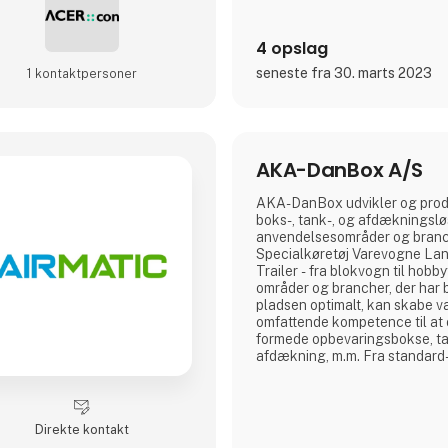
4 opslag
seneste fra 30. marts 2023
1 kontakt­personer
AKA-DanBox A/S
AKA-DanBox udvikler og prod
boks-, tank-, og afdækningsløsn
anvendelsesområder og branch
Specialkøretøj Varevogne La
Trailer - fra blokvogn til hobbyt
områder og brancher, der har 
pladsen optimalt, kan skabe 
omfattende kompetence til at 
formede opbevaringsbokse, ta
afdækning, m.m. Fra standard
løsninger Udover vores produk
standardprodukter har vi specia
udvikle og fremstille individu
løsninger til vores kunder. He
Direkte kontakt