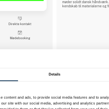
møder solidt dansk håndværk.
kendskab til materialerne og fr
håndværksmæssige traditioner
høj og holdbar kvalitet. Vi a
anerkendte kvalitets komponen
containere. Det vil sige, at
Direkte kontakt
Møde­booking
3 opslag
seneste fra 1. april 2023
3 kontakt­personer
Details
AC Hydraulic A/S
e content and ads, to provide social media features and to analy
 our site with our social media, advertising and analytics partn
AC Hydraulic A/S er en 100% 
familievirksomhed beliggende 
 provided to them or that they’ve collected from your use of their