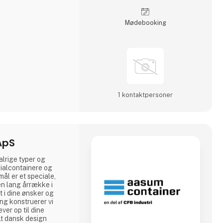
Møde­booking
1 kontakt­personer
ApS
alrige typer og
cial­containere og
mål er et speciale,
n lang årrække i
 i dine ønsker og
ing konstruerer vi
ever op til dine
lt dansk design