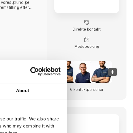
 Vores grundige
emstilling efter
 giver containere af
nvender udelukkende
ter, når vi bygger
Direkte kontakt
Møde­booking
6 kontakt­personer
About
se our traffic. We also share
ers who may combine it with
danskejet
i Viborg, Danmark.
 services.