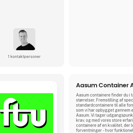
1 kontakt­personer
Aasum Container 
Aasum containere finder du i t
størrelser. Fremstilling af spe
standard­containere til alle for
som vi har opbygget gennem e
Aasum. Vi tager udgangspunkt
krav, og med vores store erfar
containere af en kvalitet, der l
forventninger - hvor funktione