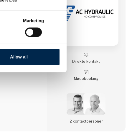
gt i 1958 af
n (AC). Kort efter
og
ker Christensen idéen
Marketing
g lastvognskran af høj
e sig at blive
oduktion, og AC
tsbegreb i Danmark.
 bredt sortiment af
 og produkterne
 I dag er AC Hydraulic
Allow all
ed i AC Group A/S,
Direkte kontakt
Møde­booking
2 kontakt­personer