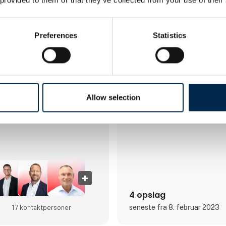
AC Hydraulic A/S blev grundla
smedemester Anker Christense
opstarten af sin håndværks- 
reparationsvirksomhed fik An
Preferences
Statistics
til at udvikle en værksteds- o
kvalitet. Dette tiltag skulle vis
grundlaget for en egentlig pr
kraner blev hurtigt et kvalite
Siden er der blevet udviklet et
løfteudstyr til autobranchen,
afsættes i dag til hele verden.
Allow selection
A/S en international virksomh
Direkte kontakt
4 opslag
seneste fra 8. februar 2023
17 kontakt­personer