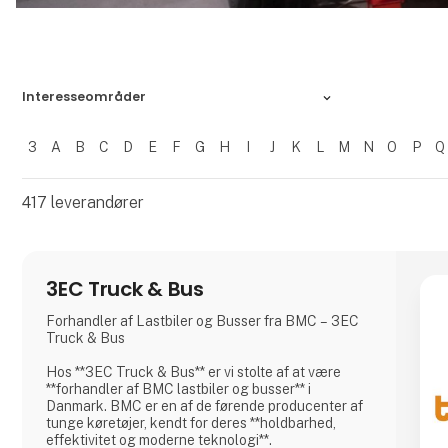
Interesseområder
3
A
B
C
D
E
F
G
H
I
J
K
L
M
N
O
P
Q
Filtrer resultater
417
leverandører
3EC Truck & Bus
Forhandler af Lastbiler og Busser fra BMC – 3EC
Truck & Bus
Hos **3EC Truck & Bus** er vi stolte af at være
**forhandler af BMC lastbiler og busser** i
Danmark. BMC er en af de førende producenter af
tunge køretøjer, kendt for deres **holdbarhed,
effektivitet og moderne teknologi**.