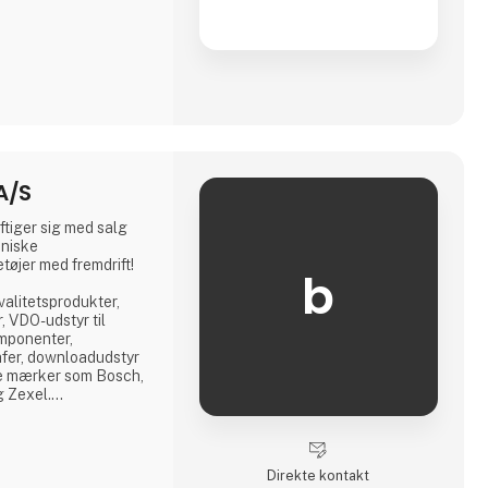
A/S
tiger sig med salg
kniske
tøjer med fremdrift!
b
kvalitetsprodukter,
, VDO-udstyr til
omponenter,
fer, downloadudstyr
de mærker som Bosch,
g Zexel.
ieselcenter, hvor vi
 alle komponenter
g.
Direkte kontakt