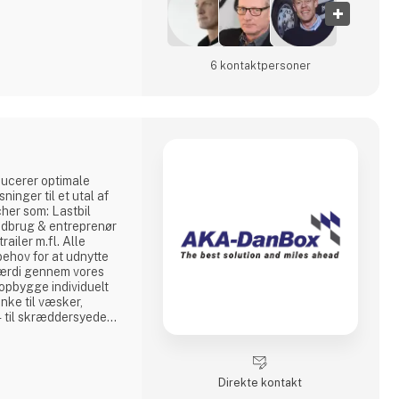
6 kontakt­personer
ucerer optimale
inger til et utal af
er som: Lastbil
ndbrug & entreprenør
railer m.fl. Alle
behov for at udnytte
værdi gennem vores
opbygge individuelt
nke til væsker,
- til skræddersyede
tion af
liseret os i at
elt kundetilpassede
rved kan v
Direkte kontakt