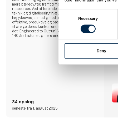
mere bæredygtig fremtid med effektivt brug af
ressourcer. Ved at forbinde sin ekspertise inden for
Consent
teknik og digitalisering hjælper ABB industrien til
høj ydeevne, samtidig med at de bliver mere
Necessary
Selection
effektive, produktive og bæredygtige samt i stand
til at øge deres konkurrenceevne. I ABB kalder vi
det ‘Engineered to Outrun’. Virksomheden har over
140 års historie og mere end 105.000
medarbejdere på verdensplan. ABB’s aktier er
noteret på SIX Swiss Exchange (ABBN) og Nasdaq
Stockholm (ABB). www.abb.com
Deny
34 opslag
seneste fra 1. august 2025