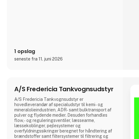
forhold til vægt, is
1 opslag
seneste fra 11. juni 2026
A/S Fredericia Tankvognsudstyr
A/S Fredericia Tankvognsudstyr er
hovedleverandør af specialudstyr til kemi- og
mineralolieindustrien, ADR- samt bulktransport af
pulver og flydende medier. Desuden forhandles
flow,- og reguleringsventiler, læssearme,
læssekoblinger, pejlesystemer og
overfyldningssikringer beregnet for håndtering af
brændstoffer samt filtersystemer til filtrering og