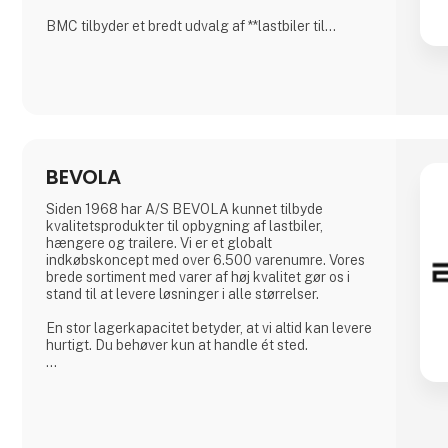
BMC tilbyder et bredt udvalg af **lastbiler til
forskellige transportbehov**, herunder:
✅ **Distributionslastbiler** – Ideelle til bykørsel og
logistik.
✅ **Anlægslastbiler** – Robuste og velegnede til
krævende arbejdsopgaver.
✅ **Trækkere** – Kraftfulde og effektive til
langdistancetransport.
BEVOLA
BMC-lastbiler er designet med
**brændstoføkonomi
Siden 1968 har A/S BEVOLA kunnet tilbyde
kvalitetsprodukter til opbygning af lastbiler,
hængere og trailere. Vi er et globalt
indkøbskoncept med over 6.500 varenumre. Vores
brede sortiment med varer af høj kvalitet gør os i
stand til at levere løsninger i alle størrelser.
En stor lagerkapacitet betyder, at vi altid kan levere
hurtigt. Du behøver kun at handle ét sted.
Hos BEVOLA ved vi, hvor vigtigt det er, at udstyret
er i orden - og matcher behovet. Vi har udviklet
BevoBox™ værktøjskasser til bl.a. lastbiler, der kan
tilpasses ned til mindste detalje. BevoBox™
fremstilles i materialer, der matcher kunders behov i