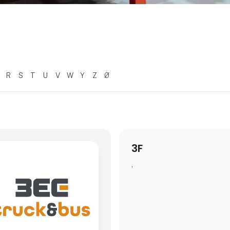
R
S
T
U
V
W
Y
Z
Ø
3F
.