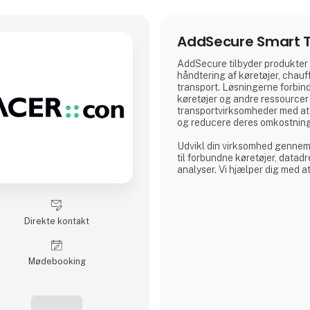
AddSecure Smart T
AddSecure tilbyder produkter o
håndtering af køretøjer, chauff
transport. Løsningerne forbind
køretøjer og andre ressourcer 
transportvirksomheder med at 
og reducere deres omkostnin
Udvikl din virksomhed gennem 
til forbundne køretøjer, datadr
analyser. Vi hjælper dig med at
og giver dig adgang til vigtige 
kan imødekomme de stadigt st
transportkunder, global e-hand
Direkte kontakt
Møde­booking