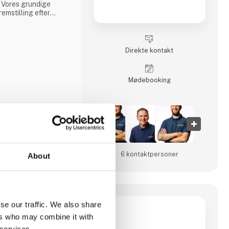
 Vores grundige
emstilling efter
 giver containere af
nvender udelukkende
ter, når vi bygger
Direkte kontakt
Møde­booking
6 kontakt­personer
About
se our traffic. We also share
ers who may combine it with
danskejet
i Viborg, Danmark.
 services.