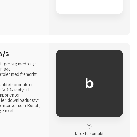
A/S
tiger sig med salg
kniske
tøjer med fremdrift!
b
kvalitetsprodukter,
, VDO-udstyr til
omponenter,
fer, downloadudstyr
de mærker som Bosch,
g Zexel.
ieselcenter, hvor vi
 alle komponenter
g.
Direkte kontakt