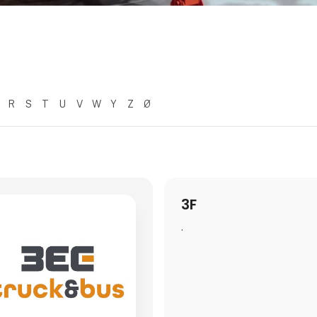
R
S
T
U
V
W
Y
Z
Ø
3F
.