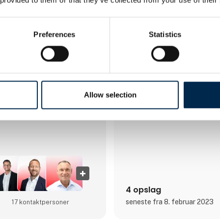
AC Hydraulic A/S blev grundla
smedemester Anker Christense
opstarten af sin håndværks- 
reparationsvirksomhed fik An
Preferences
Statistics
til at udvikle en værksteds- o
kvalitet. Dette tiltag skulle vis
grundlaget for en egentlig pr
kraner blev hurtigt et kvalite
Siden er der blevet udviklet et
løfteudstyr til autobranchen,
afsættes i dag til hele verden.
Allow selection
A/S en international virksomh
Direkte kontakt
4 opslag
seneste fra 8. februar 2023
17 kontakt­personer