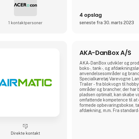
4 opslag
seneste fra 30. marts 2023
1 kontakt­personer
AKA-DanBox A/S
AKA-DanBox udvikler og prod
boks-, tank-, og afdækningsløsn
anvendelsesområder og branch
Specialkøretøj Varevogne La
Trailer - fra blokvogn til hobbyt
områder og brancher, der har 
pladsen optimalt, kan skabe 
omfattende kompetence til at 
formede opbevaringsbokse, ta
afdækning, m.m. Fra standard
løsninger Udover vores produk
standardprodukter har vi specia
udvikle og fremstille individu
løsninger til vores kunder. He
Direkte kontakt