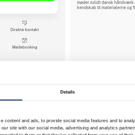
møder solidt dansk håndværk.
kendskab til materialerne og fr
håndværksmæssige traditioner
høj og holdbar kvalitet. Vi a
anerkendte kvalitets komponen
containere. Det vil sige, at
Direkte kontakt
Møde­booking
3 opslag
seneste fra 1. april 2023
3 kontakt­personer
Details
AC Hydraulic A/S
e content and ads, to provide social media features and to analy
 our site with our social media, advertising and analytics partn
AC Hydraulic A/S er en 100% 
familievirksomhed beliggende 
 provided to them or that they’ve collected from your use of their