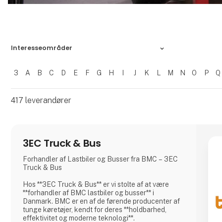
Interesseområder
3
A
B
C
D
E
F
G
H
I
J
K
L
M
N
O
P
Q
Filtrer resultater
417
leverandører
3EC Truck & Bus
Forhandler af Lastbiler og Busser fra BMC – 3EC
Truck & Bus
Hos **3EC Truck & Bus** er vi stolte af at være
**forhandler af BMC lastbiler og busser** i
Danmark. BMC er en af de førende producenter af
tunge køretøjer, kendt for deres **holdbarhed,
effektivitet og moderne teknologi**.