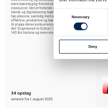
mere bæredygtig fremtid med effektivt brug af
ressourcer. Ved at forbinde sin ekspertise inden for
Consent
teknik og digitalisering hjælper ABB industrien til
høj ydeevne, samtidig med at de bliver mere
Necessary
Selection
effektive, produktive og bæredygtige samt i stand
til at øge deres konkurrenceevne. I ABB kalder vi
det ‘Engineered to Outrun’. Virksomheden har over
140 års historie og mere end 105.000
medarbejdere på verdensplan. ABB’s aktier er
noteret på SIX Swiss Exchange (ABBN) og Nasdaq
Stockholm (ABB). www.abb.com
Deny
34 opslag
seneste fra 1. august 2025