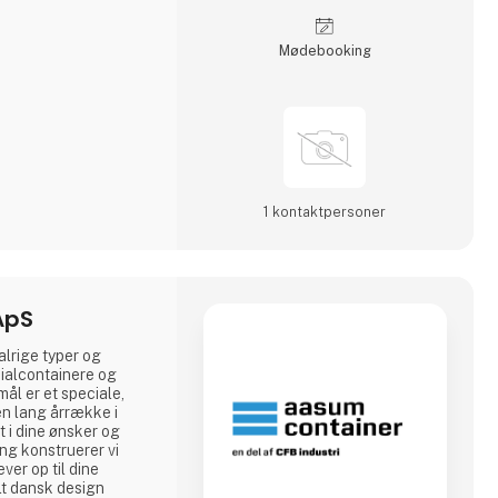
Møde­booking
1 kontakt­personer
ApS
alrige typer og
cial­containere og
mål er et speciale,
n lang årrække i
 i dine ønsker og
ing konstruerer vi
ever op til dine
lt dansk design