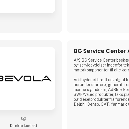
BG Service Center 
A/S BG Service Center beskæf
og serviceydelser indenfor te
motorkomponenter til alle køre
Vi tilbyder et bredt udvalg af 
herunder startere, generatorer
marine og industri, AdBlue-k
SWF/Valeo produkter, takogra
og dieselprodukter fra føren
Delphi, Denso, CAT, Yanmar o
Vi råder over Nordens største d
tilbyder reparation og test af
relateret til diesel indsprøjtnin
Direkte kontakt