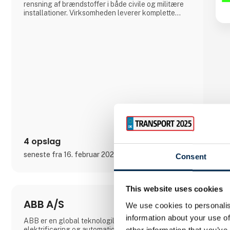
rensning af brændstoffer i både civile og militære
installationer. Virksomheden leverer komplette
betankningsmoduler til anvendelse for Søværnets
skibe til betankning af helikoptere om bord på
skibe, Forsvarets Redningshelikoptere og til
mindre flyvepladser både private og offentlige.
4 opslag
seneste fra 16. februar 2023
Consent
This website uses cookies
ABB A/S
We use cookies to personalis
information about your use of
ABB er en global teknologileder inden for
elektrificering og automation, som muliggør en
other information that you’ve