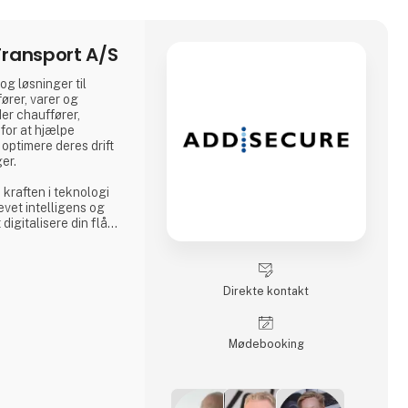
ransport A/S
g løsninger til
ører, varer og
er chauffører,
for at hjælpe
optimere deres drift
ger.
kraften i teknologi
evet intelligens og
 digitalisere din flåde
data i realtid, så du
igende krav fra
el og miljøregler.
Direkte kontakt
Møde­booking