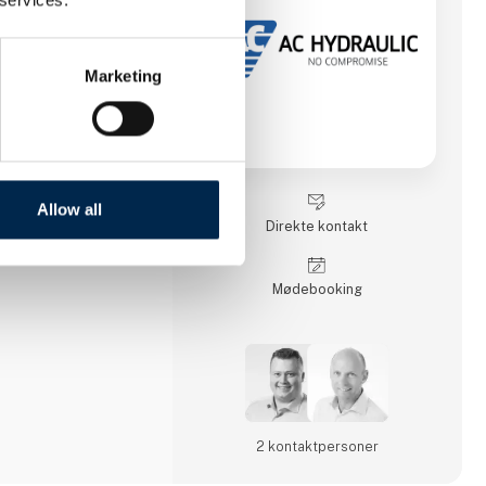
gt i 1958 af
n (AC). Kort efter
og
ker Christensen idéen
Marketing
g lastvognskran af høj
e sig at blive
oduktion, og AC
tsbegreb i Danmark.
 bredt sortiment af
 og produkterne
 I dag er AC Hydraulic
Allow all
ed i AC Group A/S,
Direkte kontakt
Møde­booking
2 kontakt­personer