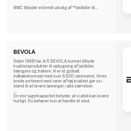
BMC tilbyder et bredt udvalg af **lastbiler til
forskellige transportbehov**, herunder:
✅ **Distributionslastbiler** – Ideelle til bykørsel og
logistik.
✅ **Anlægslastbiler** – Robuste og velegnede til
krævende arbejdsopgaver.
✅ **Trækkere** – Kraftfulde og effektive til
langdistancetransport.
BEVOLA
BMC-lastbiler er designet med
**brændstoføkonomi
Siden 1968 har A/S BEVOLA kunnet tilbyde
kvalitetsprodukter til opbygning af lastbiler,
hængere og trailere. Vi er et globalt
indkøbskoncept med over 6.500 varenumre. Vores
brede sortiment med varer af høj kvalitet gør os i
stand til at levere løsninger i alle størrelser.
En stor lagerkapacitet betyder, at vi altid kan levere
hurtigt. Du behøver kun at handle ét sted.
Hos BEVOLA ved vi, hvor vigtigt det er, at udstyret
er i orden - og matcher behovet. Vi har udviklet
BevoBox™ værktøjskasser til bl.a. lastbiler, der kan
tilpasses ned til mindste detalje. BevoBox™
fremstilles i materialer, der matcher kunders behov i