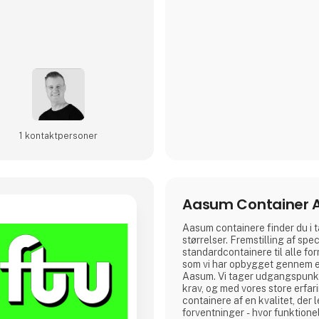
1 kontakt­personer
Aasum Container 
Aasum containere finder du i t
størrelser. Fremstilling af spe
standard­containere til alle for
som vi har opbygget gennem e
Aasum. Vi tager udgangspunkt
krav, og med vores store erfar
containere af en kvalitet, der l
forventninger - hvor funktione