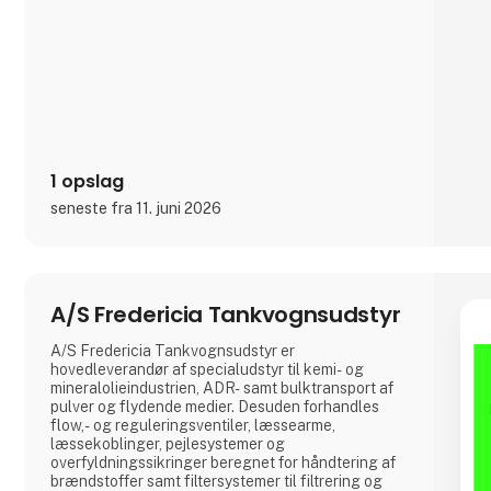
forhold til vægt, is
1 opslag
seneste fra 11. juni 2026
A/S Fredericia Tankvognsudstyr
A/S Fredericia Tankvognsudstyr er
hovedleverandør af specialudstyr til kemi- og
mineralolieindustrien, ADR- samt bulktransport af
pulver og flydende medier. Desuden forhandles
flow,- og reguleringsventiler, læssearme,
læssekoblinger, pejlesystemer og
overfyldningssikringer beregnet for håndtering af
brændstoffer samt filtersystemer til filtrering og