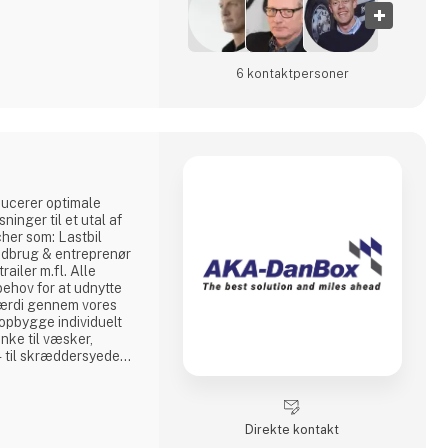
6 kontakt­personer
ucerer optimale
inger til et utal af
er som: Lastbil
ndbrug & entreprenør
railer m.fl. Alle
behov for at udnytte
værdi gennem vores
opbygge individuelt
nke til væsker,
- til skræddersyede
tion af
liseret os i at
elt kundetilpassede
rved kan v
Direkte kontakt