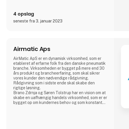
4 opslag
seneste fra 3. januar 2023
Airmatic Aps
AirMatic ApS er en dynamisk virksomhed, som er
etableret af erfarne folk fra den danske pneumatik
branche. Virksomheden er bygget på mere end 30
års produkt og brancheerfaring, som skal sikrer
vores kunder den nødvendige rådgivning.
Rådgivning som i sidste ende skal skabe den
rigtige løsning.
Brano Zdrnja og Søren Tolstrup har en vision om at
skabe en uafhængig handels virksomhed, som er er
bygget op om kundernes behov og som konstant
udvikler sig. Til opgaven har vi samle nogle af
branchens stærkeste europæiske leverandør AZ
Pneumatica - Cy.pag. - Sicomat - Sofitake - Cam
Service. Ventiler, cylindre, slanger, fittings og
luftbehandling.