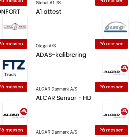
På messen
På messen
Global A1 I/S
KONFORT
A1 attest
På messen
På messen
Olego A/S
ADAS-kalibrering
På messen
På messen
ALCAR Danmark A/S
ALCAR Sensor - HD
På messen
På messen
ALCAR Danmark A/S