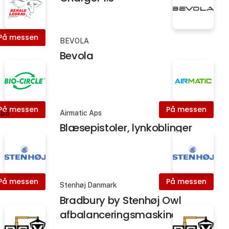
På messen
BEVOLA
Bevola
På messen
På messen
ApS
Airmatic Aps
Blæsepistoler, lynkoblinger
På messen
På messen
Stenhøj Danmark
Bradbury by Stenhøj Owl
afbalanceringsmaskine