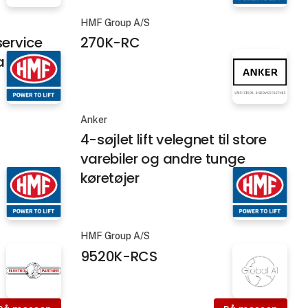
HMF Group A/S
ervice
270K-RC
a
Anker
4-søjlet lift velegnet til store
varebiler og andre tunge
køretøjer
HMF Group A/S
9520K-RCS