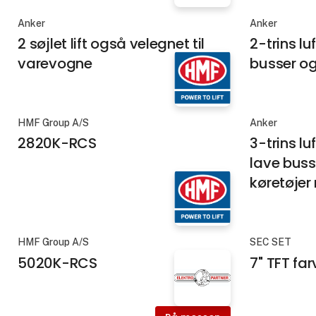
Anker
Anker
2 søjlet lift også velegnet til
2-trins lu
varevogne
busser o
HMF Group A/S
Anker
2820K-RCS
3-trins lu
lave buss
køretøjer
HMF Group A/S
SEC SET
5020K-RCS
7" TFT fa