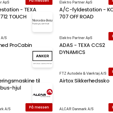
På messen
er ApS
Elektro Partner ApS
station - TEXA
A/C-fyldestation - 
 712 TOUCH
707 OFF ROAD
 A/S
Elektro Partner ApS
 med ProCabin
ADAS - TEXA CCS2
DYNAMICS
FTZ Autodele & Værktøj A/S
ringsmaskine til
Airtox Sikkerhedssko
 bus-hjul
På messen
rk A/S
ALCAR Danmark A/S