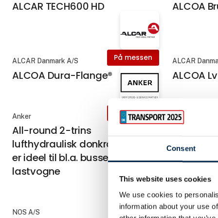
ALCAR TECH600 HD
ALCOA B
På messen
ALCAR Danmark A/S
ALCAR Danma
ALCOA Dura-Flange®
ALCOA Lv
På messen
Anker
Hessel Bus A/
All-round 2-trins
ALTAS AU
lufthydraulisk donkraft, som
Consent
er ideel til bl.a. busser og
lastvogne
This website uses cookies
We use cookies to personalis
information about your use of
NOS A/S
NOS A/S
other information that you’ve