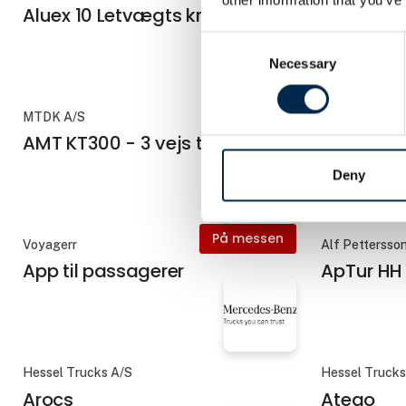
Aluex 10 Letvægts krydsåg
Aluex 18
Consent
Necessary
Selection
MTDK A/S
Dansk Anhæn
AMT KT300 - 3 vejs tipkærre
Anhænge
Deny
På messen
Voyagerr
Alf Pettersso
App til passagerer
ApTur HH
Hessel Trucks A/S
Hessel Trucks
Arocs
Atego