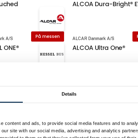
ruched
ALCOA Dura-Bright® 
På messen
rk A/S
ALCAR Danmark A/S
L ONE®
ALCOA Ultra One®
På messen
S
Hessel Bus A/S
TO BUSSINESLINE
ALTAS AUTO ECOLINE
Details
e content and ads, to provide social media features and to analy
 our site with our social media, advertising and analytics partn
NOS A/S
 provided to them or that they’ve collected from your use of their