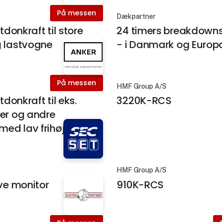
På messen
Dækpartner
ftdonkraft til store
24 timers breakdowns
g lastvogne
- i Danmark og Europ
På messen
HMF Group A/S
ftdonkraft til eks.
3220K-RCS
er og andre
 med lav frihøjde
HMF Group A/S
rve monitor
910K-RCS