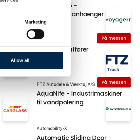
dsåg
AMT AO365 -
Overføringsanhænger
Marketing
På messen
På messen
Voyagerr
App til chauffører
Allow all
På messen
FTZ Autodele & Værktøj A/S
AquaNife - Industrimaskiner
til vandpolering
Automobility-X
Automatic Sliding Door