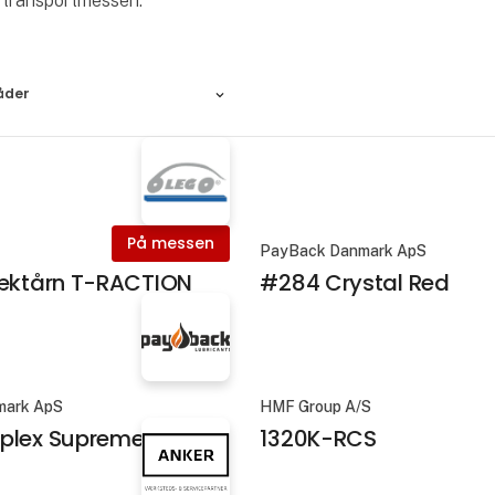
på transportmessen.
åder
På messen
PayBack Danmark ApS
ræktårn T-RACTION
#284 Crystal Red
mark ApS
HMF Group A/S
plex Supreme
1320K-RCS