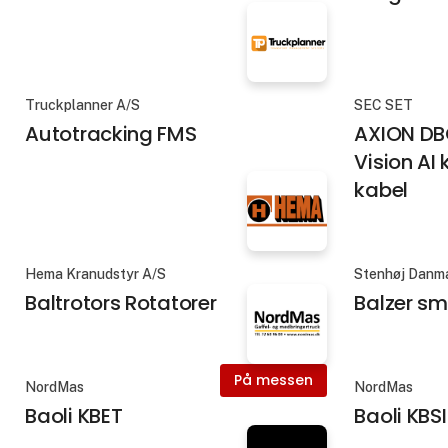
Truckplanner A/S
SEC SET
Autotracking FMS
AXION DB
Vision AI
kabel
Hema Kranudstyr A/S
Stenhøj Danm
Baltrotors Rotatorer
Balzer s
På messen
NordMas
NordMas
Baoli KBET
Baoli KBSI