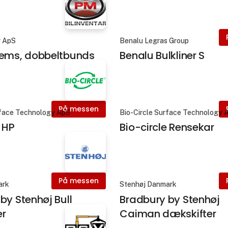
r ApS
Benalu Legras Group
tems, dobbeltbunds
Benalu Bulkliner S
På messen
rface Technology ApS
Bio-Circle Surface Technology 
e HP
Bio-circle Rensekar
På messen
ark
Stenhøj Danmark
by Stenhøj Bull
Bradbury by Stenhøj
er
Caiman dækskifter