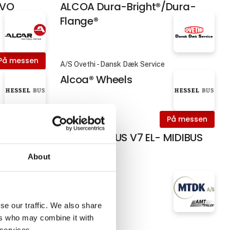
EVO
ALCOA Dura-Bright®/Dura-
Flange®
På messen
A/S Ovethi - Dansk Dæk Service
Alcoa® Wheels
På messen
På messen
Hessel Bus A/S
ALTAS NOVUS V7 EL- MIDIBUS
About
se our traffic. We also share
ers who may combine it with
MTDK A/S
 services.