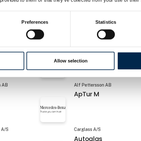
+ Letvægts krydsåg
Aluex 5 Letvægts kry
Preferences
Statistics
gertræk GDW A/S
Team Driver
rtræk
App - Team Driver
workspace
Allow selection
n AB
Alf Pettersson AB
ApTur M
 A/S
Carglass A/S
Autoglas