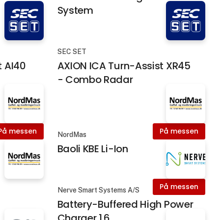
System
SEC SET
t AI40
AXION ICA Turn-Assist XR45
- Combo Radar
På messen
På messen
NordMas
Baoli KBE Li-Ion
På messen
Nerve Smart Systems A/S
Battery-Buffered High Power
Charger 1.6