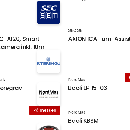
SEC SET
C-AI20, Smart
AXION ICA Turn-Assis
 kamera inkl. 10m
ark
NordMas
møregrav
Baoli EP 15-03
På messen
NordMas
Baoli KBSM