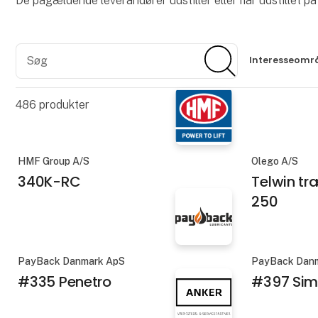
De pågældende leverandører udstiller eller har udstillet 
Søg
Søg
Interesseomr
486
produkter
HMF Group A/S
Olego A/S
340K-RC
Telwin t
250
PayBack Danmark ApS
PayBack Dan
#335 Penetro
#397 Sim