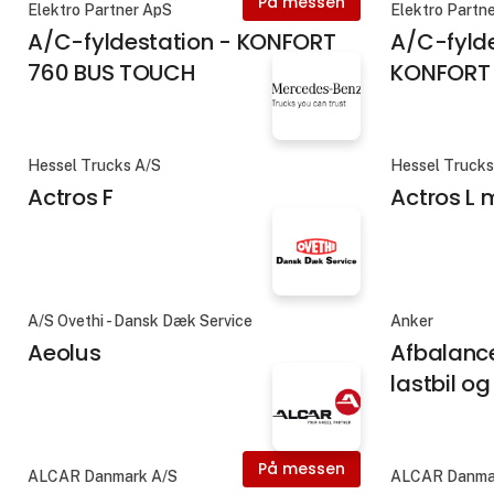
På messen
Elektro Partner ApS
Elektro Partn
A/C-fyldestation - KONFORT
A/C-fylde
760 BUS TOUCH
KONFORT
Hessel Trucks A/S
Hessel Trucks
Actros F
Actros L
A/S Ovethi - Dansk Dæk Service
Anker
Aeolus
Afbalance
lastbil og
På messen
ALCAR Danmark A/S
ALCAR Danma