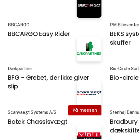
BBCARGO
PM Bilinventa
BBCARGO Easy Rider
BEKS sys
skuffer
Dækpartner
Bio-Circle Su
BFG - Grebet, der ikke giver
Bio-circl
slip
På messen
Scanvaegt Systems A/S
Stenhøj Danm
Botek Chassisvægt
Bradbury 
dækskift