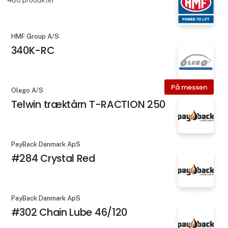
HMF Group A/S
340K-RC
På messen
Olego A/S
Telwin træktårn T-RACTION 250
PayBack Danmark ApS
#284 Crystal Red
PayBack Danmark ApS
#302 Chain Lube 46/120