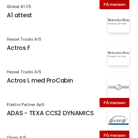
På messen
Global A1 I/S
A1 attest
Hessel Trucks A/S
Actros F
Hessel Trucks A/S
Actros L med ProCabin
På messen
Elektro Partner ApS
ADAS - TEXA CCS2 DYNAMICS
På messen
Olego A/S