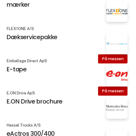
mærker
FLEX1ONE A/S
Dækservicepakke
På messen
Emballage Direct ApS
E-tape
På messen
E.ON Drive ApS
E.ON Drive brochure
Hessel Trucks A/S
eActros 300/400