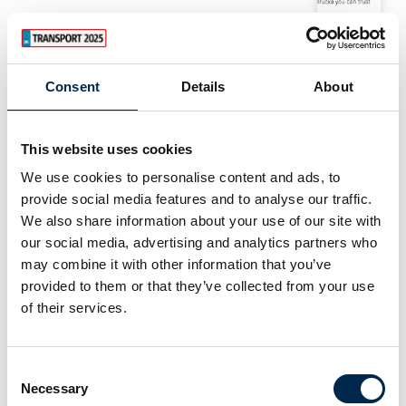
Hessel Trucks A/S
Arocs
Consent
Details
About
Hessel Trucks A/S
This website uses cookies
Atego
We use cookies to personalise content and ads, to
provide social media features and to analyse our traffic.
We also share information about your use of our site with
Carglass A/S
our social media, advertising and analytics partners who
Autoglas
may combine it with other information that you’ve
provided to them or that they’ve collected from your use
of their services.
Automobility-X
Automatic Sliding Door System
Consent
Necessary
Selection