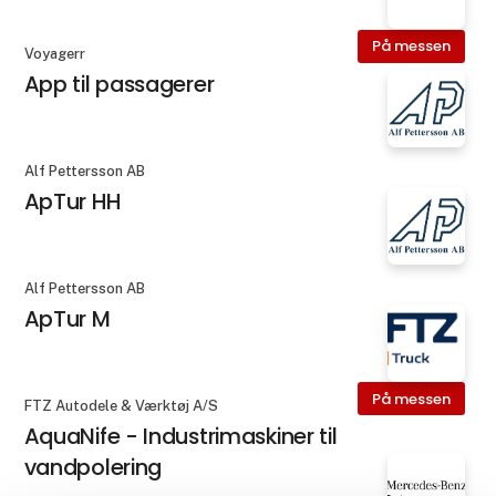
På messen
Voyagerr
App til passagerer
Alf Pettersson AB
ApTur HH
Alf Pettersson AB
ApTur M
På messen
FTZ Autodele & Værktøj A/S
AquaNife - Industrimaskiner til
vandpolering