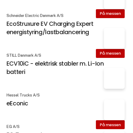
På messen
Schneider Electric Danmark A/S
EcoStruxure EV Charging Expert
energistyring/lastbalancering
På messen
STILL Danmark A/S
ECV10iC - elektrisk stabler m. Li-Ion
batteri
Hessel Trucks A/S
eEconic
På messen
EG A/S