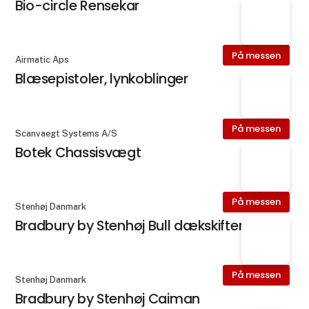
Bio-circle Rensekar
På messen
Airmatic Aps
Blæsepistoler, lynkoblinger
På messen
Scanvaegt Systems A/S
Botek Chassisvægt
På messen
Stenhøj Danmark
Bradbury by Stenhøj Bull dækskifter
På messen
Stenhøj Danmark
Bradbury by Stenhøj Caiman