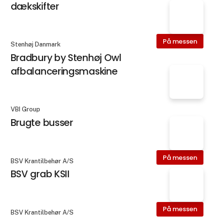
dækskifter
På messen
Stenhøj Danmark
Bradbury by Stenhøj Owl
afbalanceringsmaskine
VBI Group
Brugte busser
På messen
BSV Krantilbehør A/S
BSV grab KSII
På messen
BSV Krantilbehør A/S