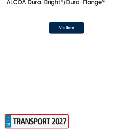
ALCOA Dura-Bright®/Dura-Flange®
Vis flere