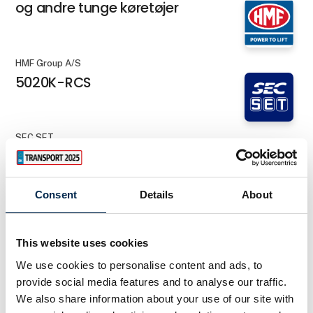
og andre tunge køretøjer
HMF Group A/S
5020K-RCS
SEC SET
7" TFT farve monitor
Consent
Details
About
HMF Group A/S
910K-RCS
This website uses cookies
We use cookies to personalise content and ads, to
provide social media features and to analyse our traffic.
HMF Group A/S
We also share information about your use of our site with
9520K-RCS