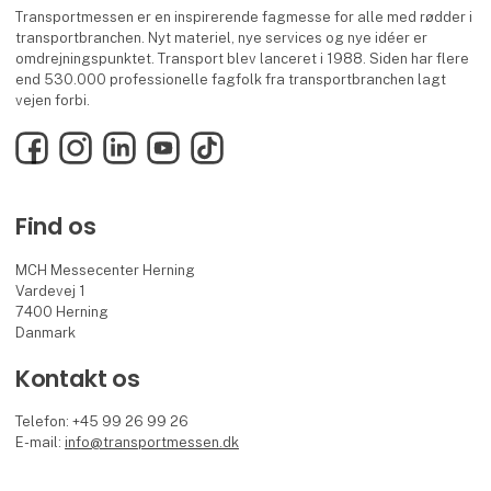
Transportmessen er en inspirerende fagmesse for alle med rødder i
transportbranchen. Nyt materiel, nye services og nye idéer er
omdrejningspunktet. Transport blev lanceret i 1988. Siden har flere
end 530.000 professionelle fagfolk fra transportbranchen lagt
vejen forbi.
Facebook
Instagram
LinkedIn
YouTube
TikTok
Find os
MCH Messecenter Herning
Vardevej 1
7400 Herning
Danmark
Kontakt os
Telefon: +45 99 26 99 26
E-mail:
info@transportmessen.dk