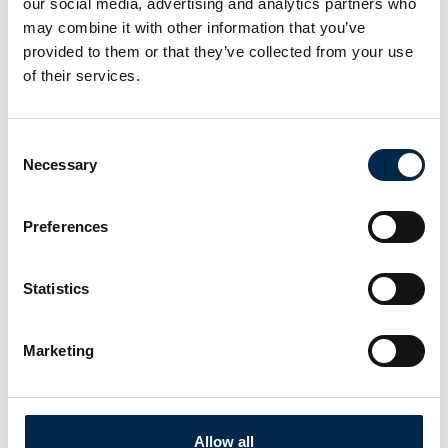
our social media, advertising and analytics partners who
may combine it with other information that you’ve
provided to them or that they’ve collected from your use
På messen
Elektro Partner ApS
of their services.
A/C-fyldestation - KONFORT 760 BUS
TOUCH
Consent
Necessary
Selection
På messen
Elektro Partner ApS
A/C-fyldestation - TEXA KONFORT 712
Preferences
TOUCH
Statistics
På messen
Elektro Partner ApS
Marketing
A/C-fyldestation - KONFORT 707 OFF
ROAD
Allow all