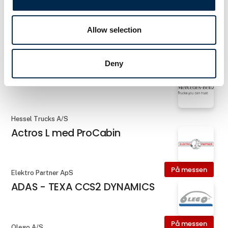
På messen
Global A1 I/S
A1 attest
Allow selection
Deny
Hessel Trucks A/S
Actros F
Hessel Trucks A/S
Actros L med ProCabin
På messen
Elektro Partner ApS
ADAS - TEXA CCS2 DYNAMICS
På messen
Olego A/S