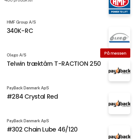
HMF Group A/S
340K-RC
På messen
Olego A/S
Telwin træktårn T-RACTION 250
PayBack Danmark ApS
#284 Crystal Red
PayBack Danmark ApS
#302 Chain Lube 46/120