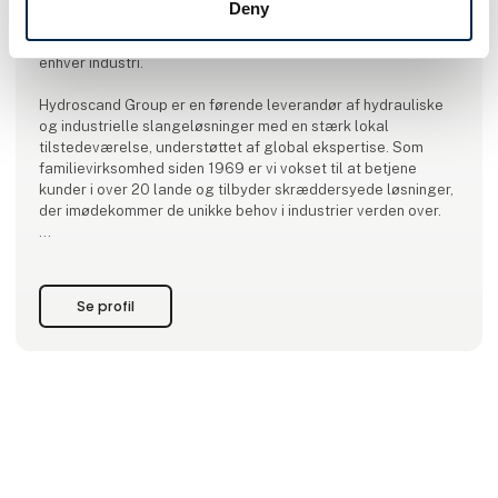
Deny
Eksperter i hydrauliske og industrielle slangeløsninger til
enhver industri.
Hydroscand Group er en førende leverandør af hydrauliske
og industrielle slangeløsninger med en stærk lokal
tilstedeværelse, understøttet af global ekspertise. Som
familievirksomhed siden 1969 er vi vokset til at betjene
kunder i over 20 lande og tilbyder skræddersyede løsninger,
der imødekommer de unikke behov i industrier verden over.
Med et dedikeret team på over 1600 medarbejdere er vi
forpligtede til at levere kvalitetsprodukter og enestående
kundeservice. Vores strategisk placerede butikker og
Se profil
SlangExpress