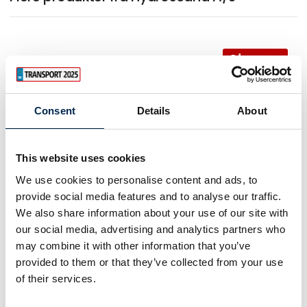
På messen
Endurance BIO EP2 Fedt
Consent
Details
About
På messen
Endurance EP2 Fedt
This website uses cookies
We use cookies to personalise content and ads, to
provide social media features and to analyse our traffic.
På messen
SlangExpress - Akut on-site
We also share information about your use of our site with
slangeservice
our social media, advertising and analytics partners who
may combine it with other information that you’ve
provided to them or that they’ve collected from your use
of their services.