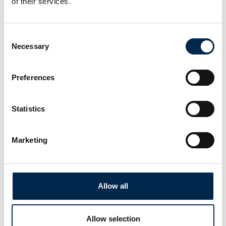
of their services.
Consent
Necessary
Selection
Transport 2027
Produktet er medbragt på messen
Preferences
Dette produkt kan opleves på udstillerens stand på messen
Statistics
Marketing
Allow all
Allow selection