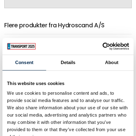
Flere produkter fra Hydroscand A/S
På messen
Endurance EP2 Fedt
Consent
Details
About
This website uses cookies
På messen
Universal EP2 Fedt
We use cookies to personalise content and ads, to
provide social media features and to analyse our traffic.
We also share information about your use of our site with
our social media, advertising and analytics partners who
På messen
SlangExpress - Akut on-site
may combine it with other information that you’ve
slangeservice
provided to them or that they’ve collected from your use