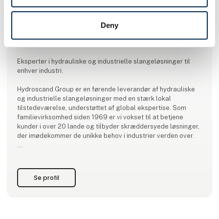
Deny
Produktet er tilføjet af:
Hydroscand A/S
Eksperter i hydrauliske og industrielle slangeløsninger til
enhver industri.
Hydroscand Group er en førende leverandør af hydrauliske
og industrielle slangeløsninger med en stærk lokal
tilstedeværelse, understøttet af global ekspertise. Som
familievirksomhed siden 1969 er vi vokset til at betjene
kunder i over 20 lande og tilbyder skræddersyede løsninger,
der imødekommer de unikke behov i industrier verden over.
Med et dedikeret team på over 1600 medarbejdere er vi
forpligtede til at levere kvalitetsprodukter og enestående
kundeservice. Vores strategisk placerede butikker og
Se profil
SlangExpress