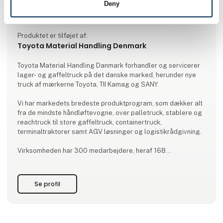
Deny
Produktet er tilføjet af:
Toyota Material Handling Denmark
Toyota Material Handling Danmark forhandler og servicerer
lager- og gaffeltruck på det danske marked, herunder nye
truck af mærkerne Toyota, TII Kamag og SANY.
Vi har markedets bredeste produktprogram, som dækker alt
fra de mindste håndløftevogne, over palletruck, stablere og
reachtruck til store gaffeltruck, containertruck,
terminaltraktorer samt AGV løsninger og logistikrådgivning.
Virksomheden har 300 medarbejdere, heraf 168
veluddannede serviceteknikere, fordelt over hele landet.
Mere end hver 3. truck i Danmark leveres af Toyota Material
Se profil
Handling.