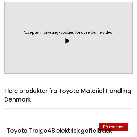
Accepter marketing-cookies for at se denne video.
play_arrow
Flere produkter fra Toyota Material Handling
Denmark
På messen
Toyota Traigo48 elektrisk gaffeltruck