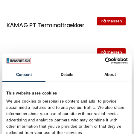
På messen
KAMAG PT Terminaltrækker
På messen
BT Staxio 0.8t Silent stabler
Consent
Details
About
På messen
BT Levio 1,6 ton elektrisk palleløfter
This website uses cookies
med lithium-ion
We use cookies to personalise content and ads, to provide
social media features and to analyse our traffic. We also share
information about your use of our site with our social media,
advertising and analytics partners who may combine it with
På messen
Toyota 2,3 ton palleløfter med
other information that you’ve provided to them or that they’ve
collected from your use of their services.