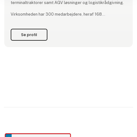
terminaltraktorer samt AGV løsninger og logistikrådgivning.
Virksomheden har 300 medarbejdere, heraf 168
veluddannede serviceteknikere, fordelt over hele landet.
Mere end hver 3. truck i Danmark leveres af Toyota Material
Se profil
Handling.