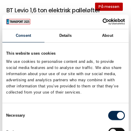
På messen
BT Levio 1,6 ton elektrisk palleløfter
med lithium-ion
Consent
Details
About
På messen
Toyota 2,3 ton palleløfter med
This website uses cookies
quickløft
We use cookies to personalise content and ads, to provide
social media features and to analyse our traffic. We also share
information about your use of our site with our social media,
advertising and analytics partners who may combine it with
Radioshuttle(s) og højdensitetsreoler
other information that you’ve provided to them or that they’ve
collected from your use of their services.
Consent
Necessary
Selection