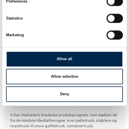
Preferences
Statistics
Marketing
Allow all
Produktet er tilføjet af:
Allow selection
Toyota Material Handling Denmark
Toyota Material Handling Danmark forhandler og servicerer
Deny
lager- og gaffeltruck på det danske marked, herunder nye
truck af mærkerne Toyota, TII Kamag og SANY.
Vi har markedets bredeste produktprogram, som dækker alt
fra de mindste håndløftevogne, over palletruck, stablere og
reachtruck til store gaffeltruck, containertruck,