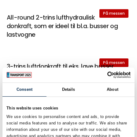
På messen
All-round 2-trins lufthydraulisk
donkraft, som er ideel til bl.a. busser og
lastvogne
På messen
3-trins luftdonkraft til eks. lave busser
og andre køretøjer med lav frihøjde
Consent
Details
About
På messen
Transportabel donkraft, som er idéel til
This website uses cookies
bl.a. servicebiler
We use cookies to personalise content and ads, to provide
social media features and to analyse our traffic. We also share
information about your use of our site with our social media,
advertising and analytics partners who may combine it with