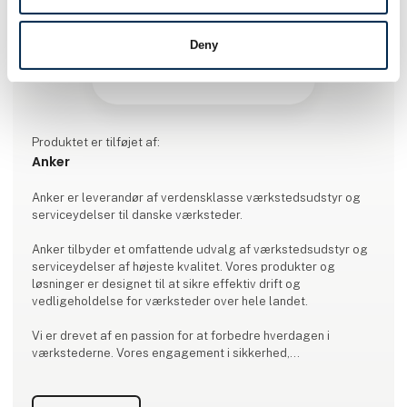
Deny
Produktet er tilføjet af:
Anker
Anker er leverandør af verdensklasse værkstedsudstyr og
serviceydelser til danske værksteder.
Anker tilbyder et omfattende udvalg af værkstedsudstyr og
serviceydelser af højeste kvalitet. Vores produkter og
løsninger er designet til at sikre effektiv drift og
vedligeholdelse for værksteder over hele landet.
Vi er drevet af en passion for at forbedre hverdagen i
værkstederne. Vores engagement i sikkerhed,
kundetilfredshed og tilgængelighed er kernen i vores
virksomhed og afspejler vores løfte om at levere et
værksted i verdensklasse. Værksteder i verdensklasse har