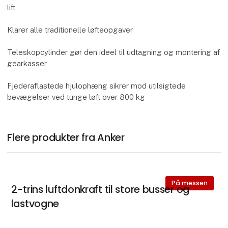
lift
Klarer alle traditionelle løfteopgaver
Teleskopcylinder gør den ideel til udtagning og montering af
gearkasser
Fjederaflastede hjulophæng sikrer mod utilsigtede
bevægelser ved tunge løft over 800 kg
Flere produkter fra Anker
På messen
2-trins luftdonkraft til store busser og
lastvogne