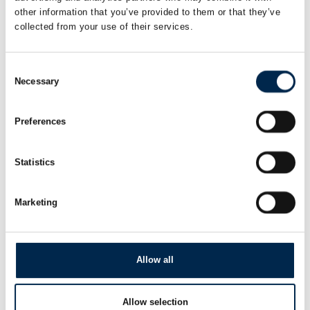
other information that you’ve provided to them or that they’ve
På messen
Håndhydraulisk presser til
collected from your use of their services.
lastvognsværksteder og tung industri
Consent
Necessary
Selection
På messen
Lufthydraulisk gulvgravdonkraft med
Preferences
forskydbar teleskopcylinder
Statistics
Marketing
Allow all
Allow selection