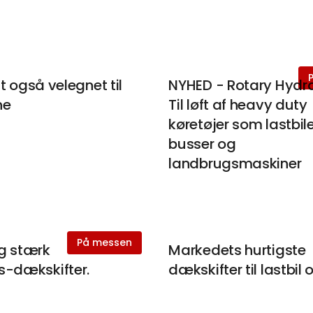
ift også velegnet til
NYHED - Rotary Hydra
ne
Til løft af heavy duty
køretøjer som lastbile
busser og
landbrugsmaskiner
På messen
g stærk
Markedets hurtigste
s-dækskifter.
dækskifter til lastbil 