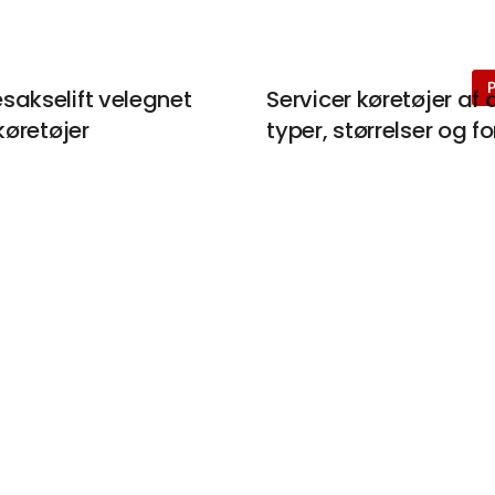
sakselift velegnet
Servicer køretøjer af a
køretøjer
typer, størrelser og f