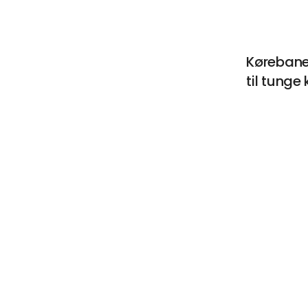
Kørebane
til tunge 