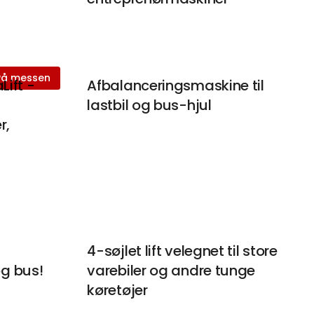
På messen
Lift -
Afbalanceringsmaskine til
lastbil og bus-hjul
r,
4-søjlet lift velegnet til store
og bus!
varebiler og andre tunge
køretøjer