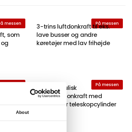
På messen
På messen
3-trins luftdonkraft til eks.
ft, som
lave busser og andre
r og
køretøjer med lav frihøjde
På messen
På messen
r til
Lufthydraulisk
r og
gulvgravdonkraft med
forskydbar teleskopcylinder
About