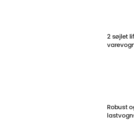
2 søjlet l
varevog
Robust o
lastvogn