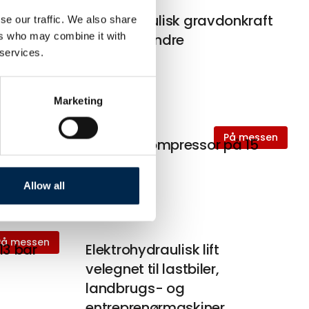
På messen
onkraft
Lufthydraulisk gravdonkraft
se our traffic. We also share
ers who may combine it with
med 2 cylindre
 services.
Marketing
På messen
På messen
ehind
Stempelkompressor på 15
bar
Allow all
På messen
13 bar
Elektrohydraulisk lift
velegnet til lastbiler,
landbrugs- og
entreprenørmaskiner