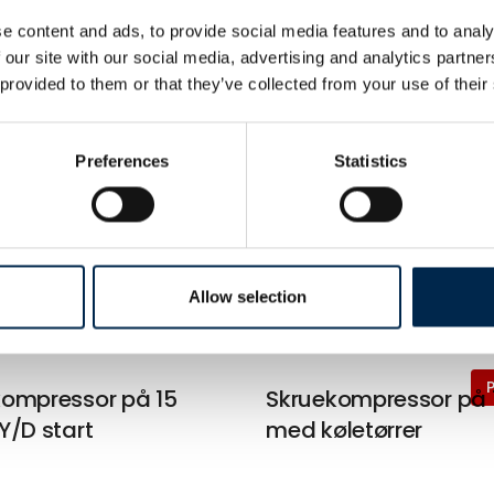
ulisk
lufthydraulisk gravd
e content and ads, to provide social media features and to analy
 our site with our social media, advertising and analytics partn
donkraft med
med 1 cylinder
 provided to them or that they’ve collected from your use of their
ylinder
Preferences
Statistics
På messen
sk gearkasseløfter
Gulvvasker - Walk B
skopcylinder
Allow selection
ompressor på 15
Skruekompressor på 
Y/D start
med køletørrer