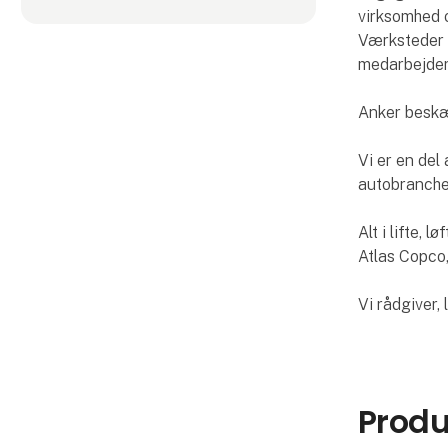
virksomhed o
Værksteder i
medarbejdere
Anker beskæ
Vi er en del
autobranche
Alt i lifte, 
Atlas Copco, 
Vi rådgiver, 
Produ