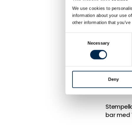
Lufthydra
We use cookies to personalis
information about your use of
gulvgrav
other information that you’ve
teleskopc
Consent
Necessary
Selection
Hydrauli
med tele
Deny
Stempelk
bar med 