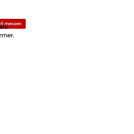
På messen
lle
ormer.