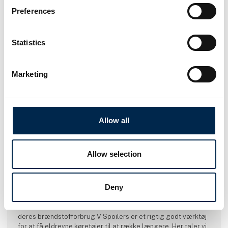
Preferences
Statistics
Marketing
Allow all
Casen er skrevet af:
V Spoilers
Allow selection
V Spoilers er et 100% Dansk innovativt produkt som
optimerer aerodynamikken, så dit kørertøj kommer lettere
igennem vinden. Genbrug, nedsættelse af CO2 udslip i
Deny
transport sektoren er i højsædet, lavt hængende frugter
kommer nemt til brugeren via simpel brug i hverdagen. Vores
kunder melder tilbage med besparelser på helt op til 9% af
deres brændstofforbrug V Spoilers er et rigtig godt værktøj
for at få eldrevne køretøjer til at række længere. Her taler vi