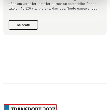
både om varebiler, lastbiler, busser og personbiler. Der er
tale om 15-20% længere rækkevidde. Nogle gange er det
de små ting der gør den st
Se profil