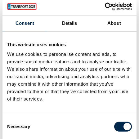
Consent
Details
About
This website uses cookies
3. februar 2023
We use cookies to personalise content and ads, to
Region Sjælland, er det nye "Grøn"land.
provide social media features and to analyse our traffic.
We also share information about your use of our site with
Lars Wolthers, driftschef for det kørende materiel hos
our social media, advertising and analytics partners who
Region Sjælland, har udarbejdet en fyldestgørende
may combine it with other information that you’ve
rapport , der viser deres betydelige besparelse af
provided to them or that they’ve collected from your use
brændstof efter implementeringen af V Spoile
of their services.
Consent
Necessary
Selection