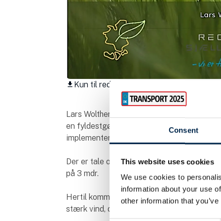
Kun til redaktionelt brug
download
Lars Wolthers, driftschef for det kørende m
en fyldestgørende rapport , der viser dere
Consent
implementeringen af V Spoilers på deres fl
Der er tale om en samlet besparelse på 9%,
This website uses cookies
på 3 mdr.
We use cookies to personalis
information about your use of
Hertil kommer at deres chauffører af varebi
other information that you’ve
stærk vind, da varebilerne opleveres betyd