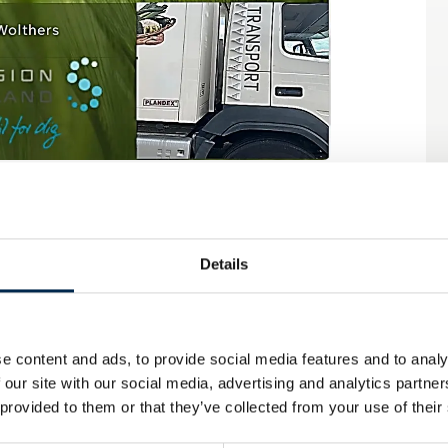
ateriel hos Region Sjælland, har udarbejdet
s betydelige besparelse af brændstof efter
Details
åde.
 hvilket svarer til en payback on Investment
e content and ads, to provide social media features and to analy
 our site with our social media, advertising and analytics partn
ler føler sig mere trygge når der køres i
 provided to them or that they’ve collected from your use of their
eligt mere stabile, og mindre vindfølsomme.