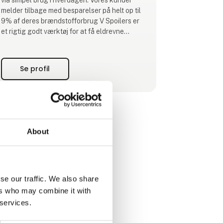
via simpel brug i hverdagen. Vores kunder
melder tilbage med besparelser på helt op til
9% af deres brændstofforbrug V Spoilers er
et rigtig godt værktøj for at få eldrevne
køretøjer til at række længere. Her taler vi
både om varebiler, lastbiler, busser og
personbiler. Der er tale om 15-20% længere
Se profil
rækkevidde. Nogle gange er det de små ting
der gør den st
About
se our traffic. We also share
ers who may combine it with
 services.