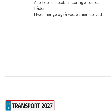
Alle taler om elektrificering af deres
flåder.
Hvad mange også ved, at man derved
udsætter sig for en betydelig degradering
af rækkevidde.
Især når der tales om vare, boxlift og
lastbiler.
At man