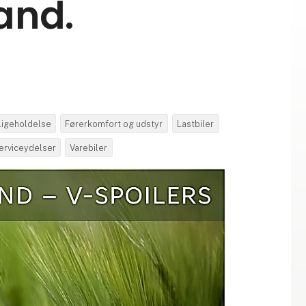
and.
dligeholdelse
Førerkomfort og udstyr
Lastbiler
serviceydelser
Varebiler