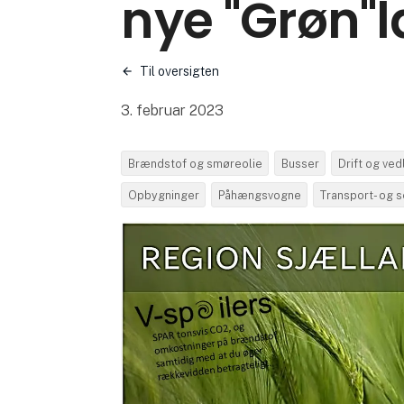
nye "Grøn"l
Til oversigten
3. februar 2023
Brændstof og smøreolie
Busser
Drift og ve
Opbygninger
Påhængsvogne
Transport- og 