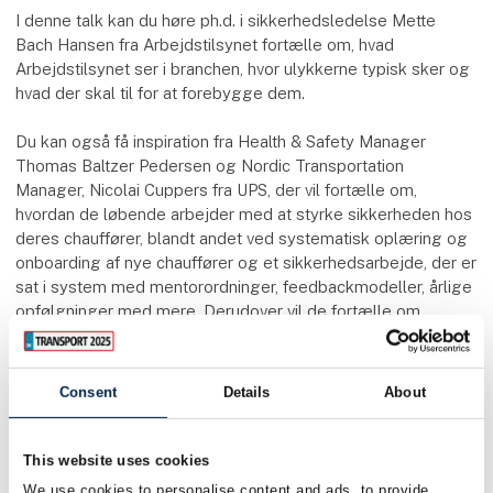
I denne talk kan du høre ph.d. i sikkerhedsledelse Mette
Bach Hansen fra Arbejdstilsynet fortælle om, hvad
Arbejdstilsynet ser i branchen, hvor ulykkerne typisk sker og
hvad der skal til for at forebygge dem.
Du kan også få inspiration fra Health & Safety Manager
Thomas Baltzer Pedersen og Nordic Transportation
Manager, Nicolai Cuppers fra UPS, der vil fortælle om,
hvordan de løbende arbejder med at styrke sikkerheden hos
deres chauffører, blandt andet ved systematisk oplæring og
onboarding af nye chauffører og et sikkerhedsarbejde, der er
sat i system med mentorordninger, feedbackmodeller, årlige
opfølgninger med mere. Derudover vil de fortælle om,
hvilken værdi sikkerhedsarbejdet tilfører virksomheden.
Der vil være mulighed for at stille spørgsmål både til
Consent
Details
About
Arbejdstilsynet og til UPS. Eller kom forbi Arbejdstilsynets
stand, som har nr. J7150.
This website uses cookies
Speakers
We use cookies to personalise content and ads, to provide