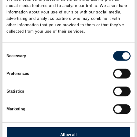
Mette Bach Hansen
social media features and to analyse our traffic. We also share
Akademisk medarbejder
information about your use of our site with our social media,
advertising and analytics partners who may combine it with
Arbejdstilsynet
other information that you’ve provided to them or that they’ve
collected from your use of their services.
Consent
Nicolai Cuppers
Necessary
Selection
Nordic Transportation Manager
UPS
Preferences
Statistics
Thomas Baltzer Pedersen
Health & Safety Manager
Marketing
UPS
Allow all