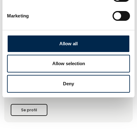
Marketing
Produktet er tilføjet af:
VBG Truck Equipment
KVALITET BASERET PÅ VIDEN Med en stor viden om
konstruktion og brugen af transportkøretøjer, udvikler vi
Allow all
produkter og løsninger af absolut højeste kvalitet. Du får en
uovertruffen driftssikkerhed og holdbarhed, samt det bedste
resultat. Og vores teknikere hjælper dig gerne med at finde
Allow selection
den optimale løsning til netop dine behov. Vores løsninger
giver fordele. Ikke kun for den enkelte ejer, chauffør eller
opbygger, men i flere led. Forskellige produkter og løsninger
Deny
hjælper med at holde det rullende materiel kørende og
lønsomheden oppe.
Se profil