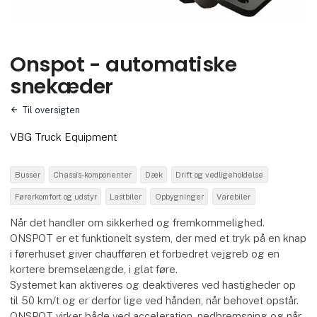
Onspot - automatiske
snekæder
Til oversigten
VBG Truck Equipment
Busser
Chassis-komponenter
Dæk
Drift og vedligeholdelse
Førerkomfort og udstyr
Lastbiler
Opbygninger
Varebiler
Når det handler om sikkerhed og fremkommelighed.
ONSPOT er et funktionelt system, der med et tryk på en knap
i førerhuset giver chaufføren et forbedret vejgreb og en
kortere bremselængde, i glat føre.
Systemet kan aktiveres og deaktiveres ved hastigheder op
til 50 km/t og er derfor lige ved hånden, når behovet opstår.
ONSPOT virker både ved acceleration, nedbremsning og når