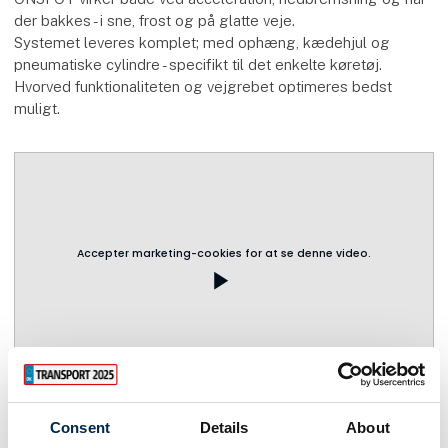
der bakkes - i sne, frost og på glatte veje.
Systemet leveres komplet; med ophæng, kædehjul og
pneumatiske cylindre - specifikt til det enkelte køretøj.
Hvorved funktionaliteten og vejgrebet optimeres bedst
muligt.
Accepter marketing-cookies for at se denne video.
play_arrow
Consent
Details
About
Flere produkter fra VBG Truck Equipment