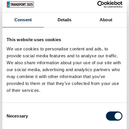
På messen
Consent
Details
About
DEN NYE SETRA 515 MULTICLASS
This website uses cookies
På messen
We use cookies to personalise content and ads, to
SETRA 517 HDH TOPCLASS
provide social media features and to analyse our traffic.
We also share information about your use of our site with
our social media, advertising and analytics partners who
may combine it with other information that you’ve
På messen
ALTAS AUTO BUSSINESLINE
provided to them or that they’ve collected from your use
of their services.
På messen
ALTAS AUTO ECOLINE
Consent
Necessary
Selection