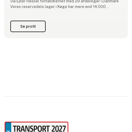
via Ejner Hessel forhandlernet med 29 afdelinger i Danmark
Vores reservedels lager i Køge har mere end 14.000
forskellige dele på lager og leverer til hele landet fra dag til
dag!
Vi sælger reservedele,
Se profil