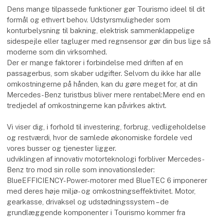
Dens mange tilpassede funktioner gør Tourismo ideel til dit
formål og ethvert behov. Udstyrsmuligheder som
konturbelysning til bakning, elektrisk sammenklappelige
sidespejle eller tagluger med regnsensor gør din bus lige så
moderne som din virksomhed.
Der er mange faktorer i forbindelse med driften af en
passagerbus, som skaber udgifter. Selvom du ikke har alle
omkostningerne på hånden, kan du gøre meget for, at din
Mercedes-Benz turistbus bliver mere rentabel:Mere end en
tredjedel af omkostningerne kan påvirkes aktivt.
Vi viser dig, i forhold til investering, forbrug, vedligeholdelse
og restværdi, hvor de samlede økonomiske fordele ved
vores busser og tjenester ligger.
udviklingen af ​​innovativ motorteknologi forbliver Mercedes-
Benz tro mod sin rolle som innovationsleder:
BlueEFFICIENCY-Power-motorer med BlueTEC 6 imponerer
med deres høje miljø- og omkostningseffektivitet. Motor,
gearkasse, drivaksel og udstødningssystem – de
grundlæggende komponenter i Tourismo kommer fra