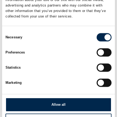
advertising and analytics partners who may combine it with
other information that you’ve provided to them or that they’ve
collected from your use of their services.
Consent
Necessary
Selection
Preferences
Produktet er tilføjet af:
Statistics
Lexoforms A/S
Vi skaber værdi ved at forenkle arbejdet med GDPR.
Marketing
Lexoforms har udviklet et komplet online værktøj, der
hjælper dig med at opbygge og vedligeholde den
nødvendige og lovpligtige GDPR-dokumentation.
Allow all
Lexoforms anvendes i dag af mere end 1.300 virksomheder.