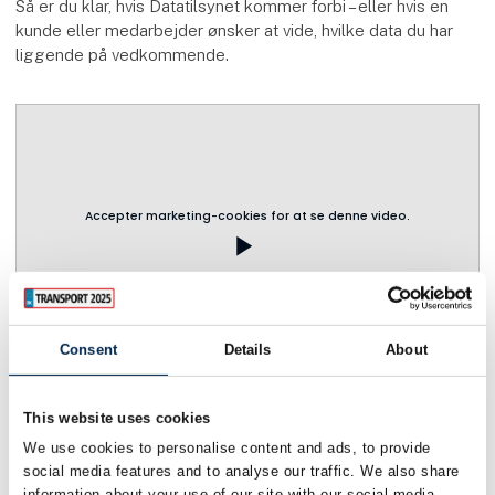
Så er du klar, hvis Datatilsynet kommer forbi – eller hvis en
kunde eller medarbejder ønsker at vide, hvilke data du har
liggende på vedkommende.
Accepter marketing-cookies for at se denne video.
play_arrow
Consent
Details
About
This website uses cookies
We use cookies to personalise content and ads, to provide
social media features and to analyse our traffic. We also share
information about your use of our site with our social media,