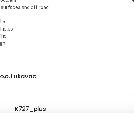
houlders
 surfaces and off road
xles
ehicles
ffic
ign
.o.o. Lukavac
K727_plus