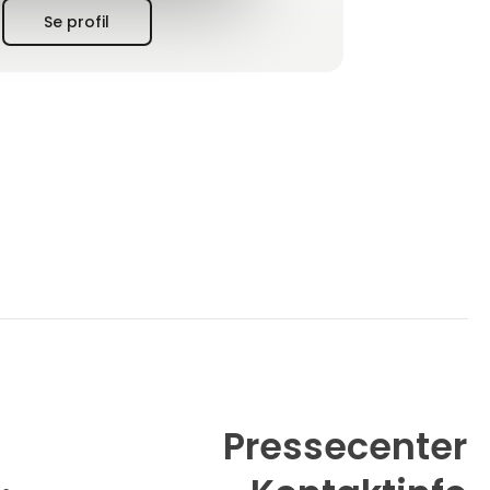
I 2008, på grund af behovet for at udvide sin
Se profil
forretning og øge produktionen, flyttede
vores virksomhed til sine nye lokaler i
Lukavac, hvor den stadig er placeret i dag.
Kontinuerlig investering i udstyr, pe
Pressecenter