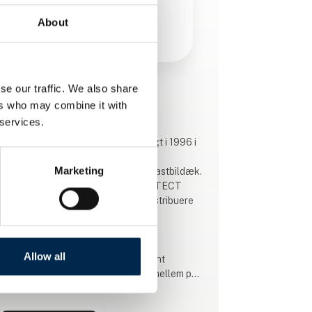
About
se our traffic. We also share
Produktet er tilføjet af:
ers who may combine it with
PGL Protect d.o.o. Lukavac
 services.
PGL PROTECT d.o.o. blev grundlagt i 1996 i
Tuzla, hvor den primære aktivitet
Marketing
udelukkende var regummiering af lastbildæk.
Efter markedets krav har PGL PROTECT
d.o.o. er begyndt at importere og distribuere
nye dæk til passager-, fragt- og
industriprogrammerne.
Allow all
Dækkene fra vores produktsortiment
repræsenterer det bedste forhold mellem pris
og kvalitet, der opfylder vores kunders behov.