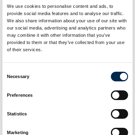
We use cookies to personalise content and ads, to
provide social media features and to analyse our traffic.
Aquanife Restomaster prof.
We also share information about your use of our site with
our social media, advertising and analytics partners who
may combine it with other information that you’ve
provided to them or that they’ve collected from your use
Applied Varimount 350 PTO
of their services.
Kompressor
Consent
Necessary
Selection
Eco sandblaster IBIX 25 Problaster
Black
Preferences
Statistics
Marketing