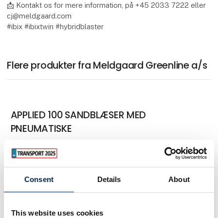
📩 Kontakt os for mere information, på +45 2033 7222 eller
cj@meldgaard.com
#ibix #ibixtwin #hybridblaster
Flere produkter fra Meldgaard Greenline a/s
APPLIED 100 SANDBLÆSER MED
PNEUMATISKE
Eco sandblaster IBIX 9 Problaster Black
Consent
Details
About
6 m
This website uses cookies