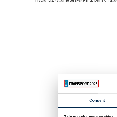
Halda M2 taxametersystem til Dansk Taxa
Consent
This website uses cookies