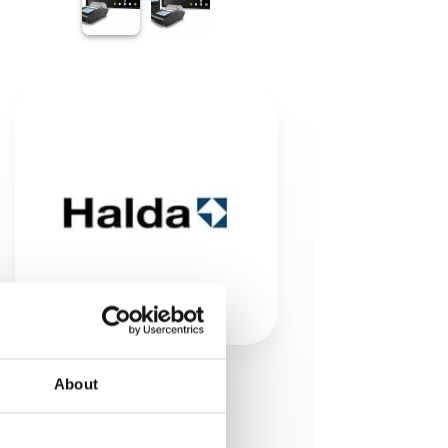
About
Produktet er tilføjet af:
Halda AB