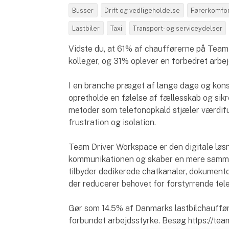
Busser
Drift og vedligeholdelse
Førerkomfor
Lastbiler
Taxi
Transport- og serviceydelser
Vidste du, at 61% af chaufførerne på Team
kolleger, og 31% oplever en forbedret arb
I en branche præget af lange dage og kons
opretholde en følelse af fællesskab og si
metoder som telefonopkald stjæler værdifuld
frustration og isolation.
Team Driver Workspace er den digitale løsn
kommunikationen og skaber en mere samm
tilbyder dedikerede chatkanaler, dokumentd
der reducerer behovet for forstyrrende tel
Gør som 14.5% af Danmarks lastbilchaufføre
forbundet arbejdsstyrke. Besøg https://te