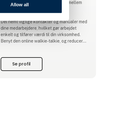
samarbejdet og problemløsningen mellem
Allow all
dine chauffører!
Del nemt vigtige kontakter og manualer med
dine medarbejdere, hvilket gør arbejdet
enkelt og tilfører værdi til din virksomhed.
Benyt den online walkie-talkie, og reducer
forstyrrende opkald, giv dine chauffører
overblik over lovgivningen, vær en del af et
professionelt netværk og få adgang til
Se profil
mange flere funktioner, der er målrettet
transportbranchen!