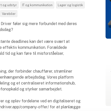
t og udstyr
IT og kommunikation
Lager og logistik
Varebiler
 Driver føler sig mere forbundet med deres
ejdsdag?
tante deadlines kan det være svært at
kre effektiv kommunikation. Forældede
 tid og kan føre til misforståelser,
ing, der forbinder chauffører, strømliner
enhængende arbejdsdag. Vores platform
eling og et centraliseret informationshub,
efonopkald og styrker samarbejdet.
r og oplev fordelene ved en digitaliseret og
amdriver.app/company-offer/ for at planlægge