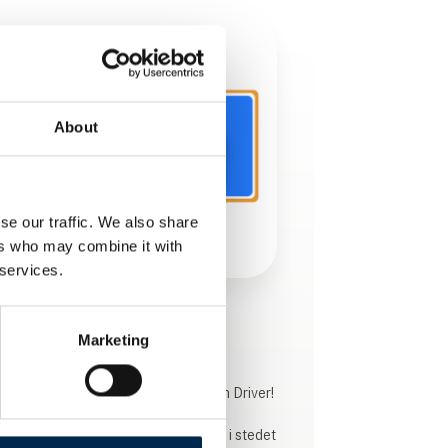
About
se our traffic. We also share
ers who may combine it with
 services.
Produktet er tilføjet af:
Marketing
Team Driver
Gør arbejdsdagen lettere med Team Driver!
Reducer forstyrrende opkald og øg i stedet