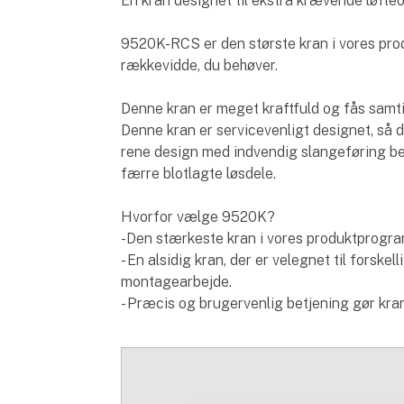
En kran designet til ekstra krævende løf
9520K-RCS er den største kran i vores pro
rækkevidde, du behøver.
Denne kran er meget kraftfuld og fås samti
Denne kran er servicevenligt designet, så 
rene design med indvendig slangeføring be
færre blotlagte løsdele.
Hvorfor vælge 9520K?
-Den stærkeste kran i vores produktprogra
- En alsidig kran, der er velegnet til forsk
montagearbejde.
- Præcis og brugervenlig betjening gør kr