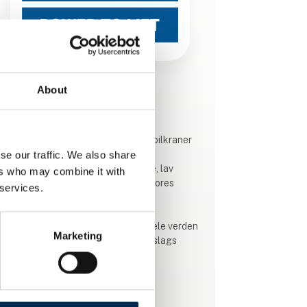
About
Produktet er tilføjet af:
HMF Group A/S
HMF er en dansk producent af lastbilkraner
grundlagt i 1945. Vi udvikler
se our traffic. We also share
lastbilmonterede kraner med styrke, lav
ers who may combine it with
egenvægt og lang holdbarhed på vores
 services.
hovedkvarter i Højbjerg, Danmark.
Vognmænd og lastbilchauffører i hele verden
Marketing
bruger vores kraner hver dag i alle slags
hverdagssituationer.
Afhentning af haveaffald i villakvarterer, løft
og tømning af affaldscontainere ved