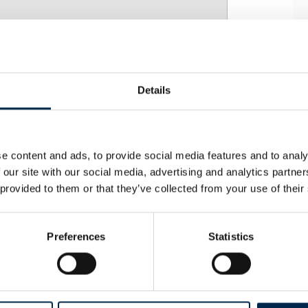
ies for at se denne video.
y_arrow
Details
e content and ads, to provide social media features and to analy
 our site with our social media, advertising and analytics partn
 provided to them or that they’ve collected from your use of their
Preferences
Statistics
/S