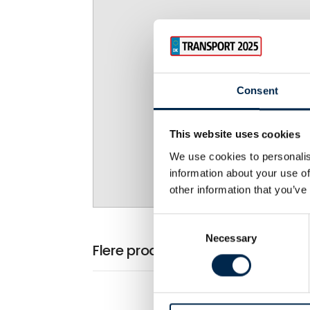
Accepter marketing-cook
pla
Consent
This website uses cookies
We use cookies to personalis
information about your use of
other information that you’ve
Consent
Necessary
Selection
Flere produkter fra HMF Group A