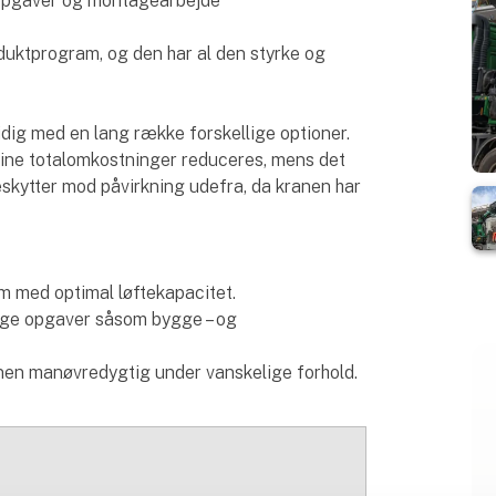
teopgaver og montagearbejde
duktprogram, og den har al den styrke og
dig med en lang række forskellige optioner.
dine totalomkostninger reduceres, mens det
skytter mod påvirkning udefra, da kranen har
m med optimal løftekapacitet.
ellige opgaver såsom bygge – og
anen manøvredygtig under vanskelige forhold.