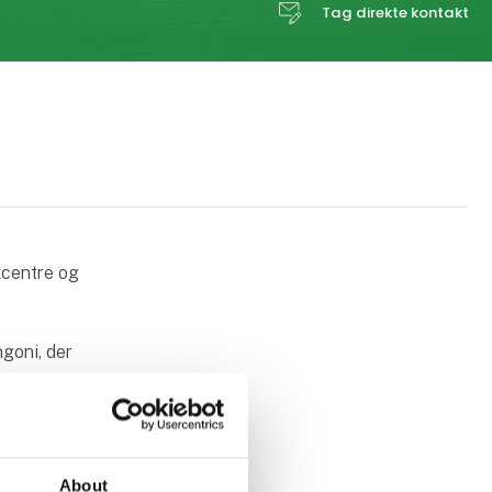
Tag direkte kontakt
kcentre og
goni, der
duktion,
ke , der er
About