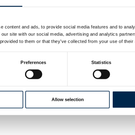
astbiler, busser og trailere.
portør og distributør af Austone.
et er specialdesignet til alle vejforhold og sikrer kørestabilit
 en reduceret partikel- og CO2-udledning.
e content and ads, to provide social media features and to analy
 our site with our social media, advertising and analytics partn
r stolte og beærende over, at vi i 2025 blevet nomineret til Sp
 provided to them or that they’ve collected from your use of their
Award ved Recircle Awards 2025.
er for at levere kvalitets løsninger indenfor regummiering o
Preferences
Statistics
løsninger - og denne anerkendelse betyder rigtig meget.
på stand K8290 i hal K, vi glæder os til at hilse på jer.
Allow selection