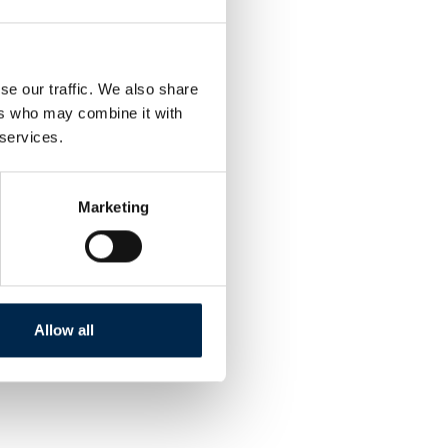
et, høj
se our traffic. We also share
ers who may combine it with
irit of
 services.
g
Marketing
Allow all