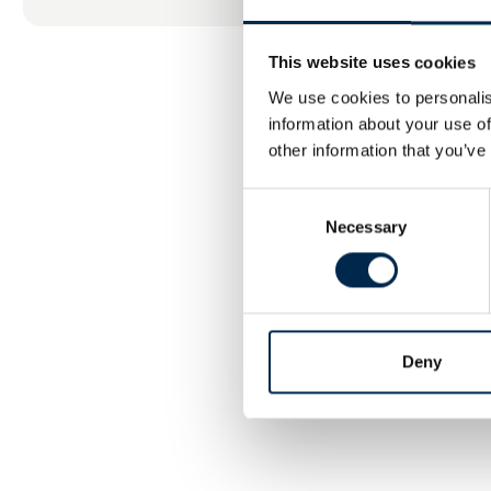
udviklet til l
Vulkan er im
This website uses cookies
Austone dækk
sikkerhed og
We use cookies to personalis
information about your use of
Vulkan Dæk e
other information that you’ve
Retreading 
Consent
Vulkan brænd
Necessary
Selection
bæredygtige 
Kig forbi os 
Deny