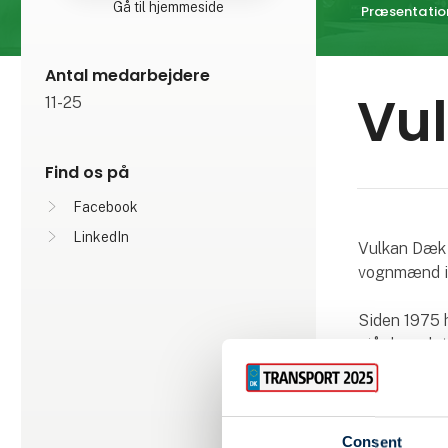
Gå til hjemmeside
Præsentatio
Antal medarbejdere
Vu
11-25
Find os på
Facebook
LinkedIn
Vulkan Dæk h
vognmænd i
Siden 1975 h
står bag de
Når Vulkan 
bliver resul
Vulkan præs
Consent