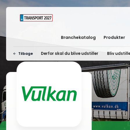
Branchekatalog
Produkter
Derfor skal du blive udstiller
Bliv udstill
Tilbage