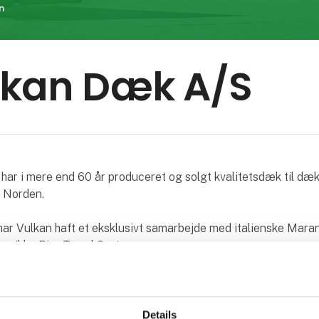
n
lkan Dæk A/S
ar i mere end 60 år produceret og solgt kvalitetsdæk til dæ
 Norden.
ar Vulkan haft et eksklusivt samarbejde med italienske Maran
t unikke RingTread System.
kombinerer RingTread med virksomhedens højteknologiske pro
tatet regummierede dæk af høj kvalitet.
enterer på Transportmessen også Austone. som er et dækmær
Details