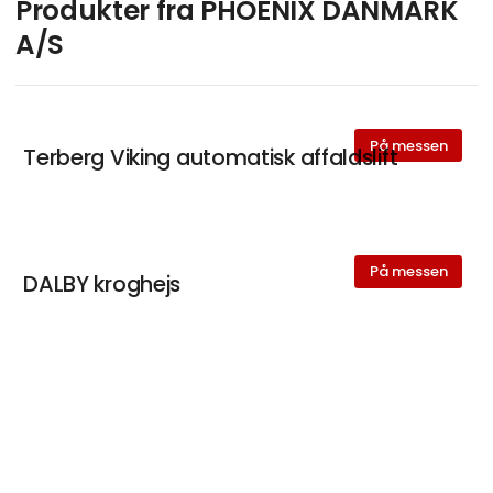
Produkter fra PHOENIX DANMARK
A/S
På messen
Terberg Viking automatisk affaldslift
På messen
DALBY kroghejs