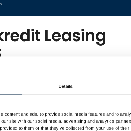
n
redit Leasing
S
Details
streret udstilleren som leverandør eller udstiller på me
ndnu ikke oplyst yderligere beskrivelse på deres profil.
e content and ads, to provide social media features and to analy
 our site with our social media, advertising and analytics partn
 provided to them or that they’ve collected from your use of their