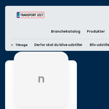
Branchekatalog
Produkter
Derfor skal du blive udstiller
Bliv udstill
Tilbage
n