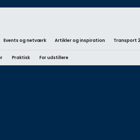
Events og netværk
Artikler og inspiration
Transport 
er
Praktisk
For udstillere