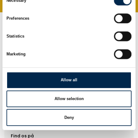
Necessary
Tag direkte kontakt
Book et møde
Selection
Preferences
Statistics
Marketing
Allow all
Gå til hjemmeside
Allow selection
Lokationer
Deny
Haverslev, 9610 Nørager, Danmark
Find os på