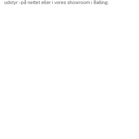
udstyr – på nettet eller i vores showroom i Balling.
keyboard_arrow_up