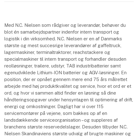
Med N.C. Nielsen som rådgiver og leverandør, behøver du
blot én samarbejdspartner indenfor intern transport og
logistik i din virksomhed. N.C. Nielsen er en af Danmarks
største og mest succesrige leverandører af gaffeltruck,
lagermaskiner, terminaltraktorer, reachstackere og
specialmaskiner til intern transport og forhandler desuden
reolløsninger, trailere, udstyr, TAB industribatterier samt
egenudviklede Lithium-ION batterier og AGV-løsninger. En
position, der er opnået gennem mere end 75 års målrettet
arbejde med høj produktkvalitet og service, hvor et ord er et
ord, og hvor vi sammen altid finder en løsning så dine
håndteringsopgaver under hensyntagen til optimering af drift,
energi og omkostninger. Dagligt har vi over 115
servicemontører på vejene, som bakkes op af en
landsdækkende serviceorganisation – og suppleres af
branchens største reservedelslager. Desuden tilbyder N.C.
Nielsen Skandinaviens største udvalg af brugte maskiner og