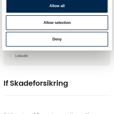
Gå til hjemmeside
Allow all
Lokationer
Allow selection
Hvidovre, Danmark
Kolding , Danmark
Deny
Find os på
LinkedIn
If Skadeforsikring