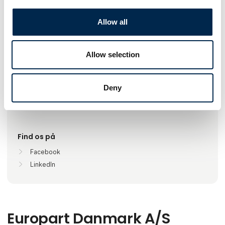
Gå til hjemmeside
Allow all
Antal medarbejdere
Allow selection
51-100
Deny
Lokationer
Kolding, Danmark
Find os på
Facebook
LinkedIn
Europart Danmark A/S