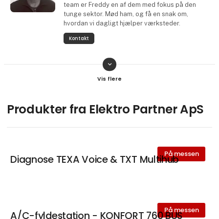
team er Freddy en af dem med fokus på den
tunge sektor. Mød ham, og få en snak om,
hvordan vi dagligt hjælper værksteder.
Kontakt
keyboard_arrow_down
Tommie Nilsson
Salg, Rådgivning & Teknisk Hotline-
supporter
Mød Tommie, vores svenske kollega, der til
Produkter fra Elektro Partner ApS
daglig arbejder i Sverige som ekspert i diagnose-
og A/C-udstyr. Med fingeren på pulsen inden for
de nyeste teknologier giver han dig kvalificeret
rådgivning, så du kan træffe det rette valg i vores
produktsortiment. Tommie er samtidig en del af
På messen
Diagnose TEXA Voice & TXT Multihub
vores 22-mands store hotline-team med blandt
andet fokus på den tunge sektor.
Kontakt
På messen
A/C-fyldestation - KONFORT 760 BUS