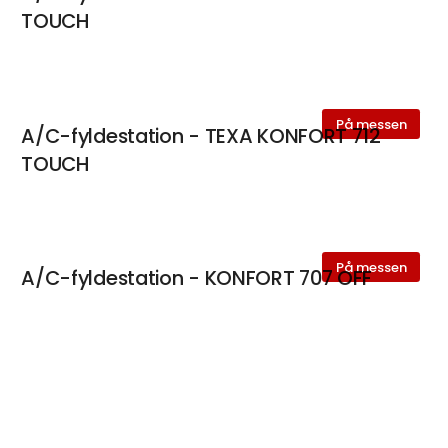
TOUCH
På messen
A/C-fyldestation - TEXA KONFORT 712
TOUCH
På messen
A/C-fyldestation - KONFORT 707 OFF
ROAD
keyboard_arrow_up
På messen
ADAS - TEXA CCS2 DYNAMICS