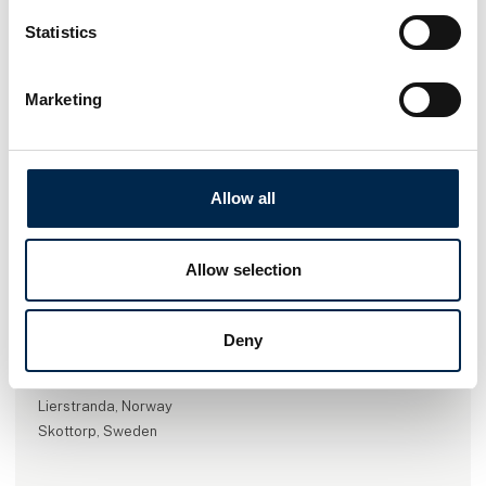
Statistics
Marketing
Gå til hjemmeside
Allow all
Antal medarbejdere
Allow selection
51-100
Deny
Lokationer
Grindsted, Danmark
Lierstranda, Norway
Skottorp, Sweden