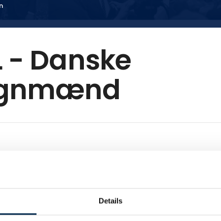
n
 - Danske
gnmænd
 Dansk Transport og Logistik. Vi er en brancheorganisation fo
porterhverv på vej. DTL taler medlemmernes politiske sager lo
 i EU. Vi hjælper medlemmerne med alt lige fra lovgivning til k
 i virksomhederne. DTL er også arbejdsgiverforening for den
Details
anche.