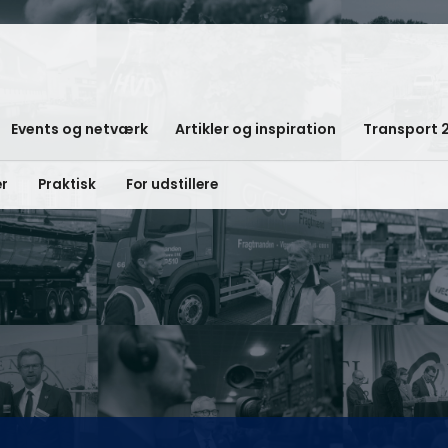
Events og netværk
Artikler og inspiration
Transport 
er
Praktisk
For udstillere