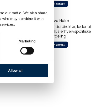
Kontakt
se our traffic. We also share
ers who may combine it with
Ove Holm
 services.
Underdirektør, leder af
DTL's erhvervspolitiske
afdeling
Marketing
Kontakt
Allow all