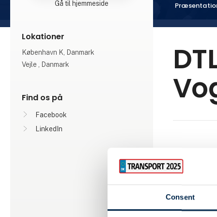
Gå til hjemmeside
Præsentatio
Lokationer
DTL
København K, Danmark
Vejle , Danmark
Vo
Find os på
Facebook
LinkedIn
DTL står for
danske trans
nationalt og
opgaver ude
Consent
transportbr