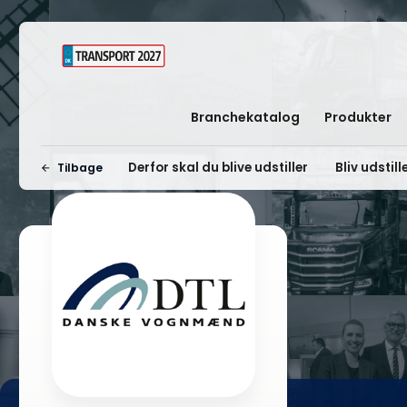
Branchekatalog
Produkter
Derfor skal du blive udstiller
Bliv udstill
Tilbage