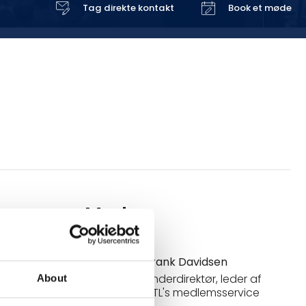
Tag direkte kontakt
Book et møde
Mød os
r det
kalt,
onkrete
Frank Davidsen
 danske
Underdirektør, leder af
About
DTL's medlemsservice