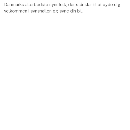
Danmarks allerbedste synsfolk, der står klar til at byde dig
velkommen i synshallen og syne din bil.
keyboard_arrow_up