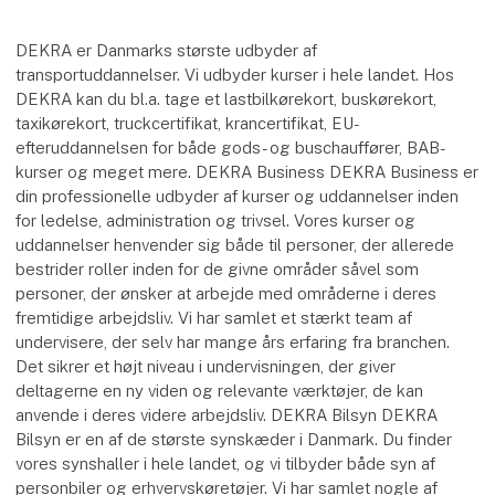
DEKRA er Danmarks største udbyder af
transportuddannelser. Vi udbyder kurser i hele landet. Hos
DEKRA kan du bl.a. tage et lastbilkørekort, buskørekort,
taxikørekort, truckcertifikat, krancertifikat, EU-
efteruddannelsen for både gods- og buschauffører, BAB-
kurser og meget mere. DEKRA Business DEKRA Business er
din professionelle udbyder af kurser og uddannelser inden
for ledelse, administration og trivsel. Vores kurser og
uddannelser henvender sig både til personer, der allerede
bestrider roller inden for de givne områder såvel som
personer, der ønsker at arbejde med områderne i deres
fremtidige arbejdsliv. Vi har samlet et stærkt team af
undervisere, der selv har mange års erfaring fra branchen.
Det sikrer et højt niveau i undervisningen, der giver
deltagerne en ny viden og relevante værktøjer, de kan
anvende i deres videre arbejdsliv. DEKRA Bilsyn DEKRA
Bilsyn er en af de største synskæder i Danmark. Du finder
vores synshaller i hele landet, og vi tilbyder både syn af
personbiler og erhvervskøretøjer. Vi har samlet nogle af