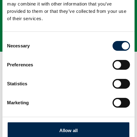
may combine it with other information that you’ve
provided to them or that they’ve collected from your use
of their services.
Consent
Tag direkte kontakt
Book et møde
Necessary
Selection
Preferences
Statistics
Marketing
Gå til hjemmeside
Allow all