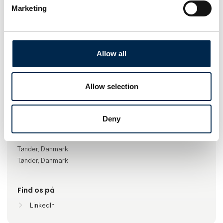
Marketing
Gå til hjemmeside
Allow all
Antal medarbejdere
Allow selection
100+
Deny
Lokationer
Kolding, Danmark
Tønder, Danmark
Tønder, Danmark
Find os på
LinkedIn