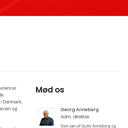
Mød os
petencer
de
 i Danmark,
navien og
Georg Anneberg
Adm. direktør
Som søn af Gutte Anneberg og