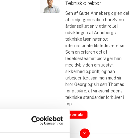
Teknisk direktør
Søn af Gutte Anneberg og en del
af tredje generation har Sven i
årtier spillet en vigtig rolle i
udviklingen af Annebergs
tekniske løsninger og
internationale tilstedeværelse.
Som en erfaren del af
ledelsesteamet bidrager han
med dyb viden om udstyr,
sikkerhed og drift, og han
arbejder tæt sammen med sin
bror Georg og sin søn Thomas
for at sikre, at virksomhedens
tekniske standarder forbliver i
top.
Kontakt
keyboard_arrow_down
Frederik Anneberg