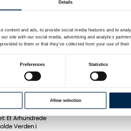
Details
ler skrevet af Anneberg Tran
e content and ads, to provide social media features and to analy
 our site with our social media, advertising and analytics partn
 provided to them or that they’ve collected from your use of their
Preferences
Statistics
Allow selection
t: Et Århundrede
olde Verden i