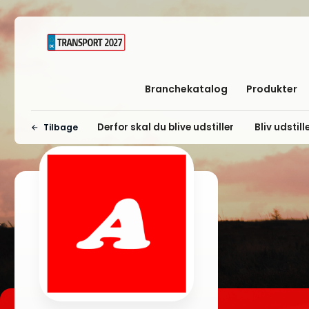
Branchekatalog
Produkter
Derfor skal du blive udstiller
Bliv udstill
Tilbage