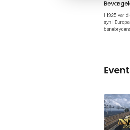
Bevægel
I 1925 var d
syn i Europa
banebrydend
Anneberg be
med en enkel
visionær ån
Event