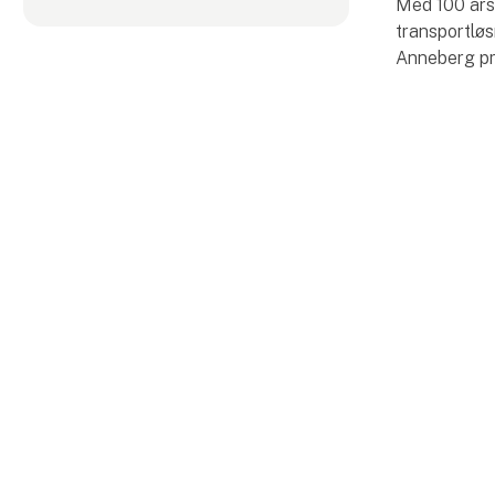
Med 100 års
transportløs
Anneberg pri