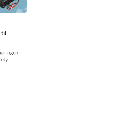
virksomhedens strategiske og
daglige transportaktiviteter med
særligt fokus på international
koordinering og performance i
den polske afdeling. Under
til
vejledning af sin onkel Jacek
Miłkowski (CEO) og sin far Roman
Miłkowski, er Mateusz med til at
videreføre den arv, som hans
har ingen
bedstefar Ludwik grundlagde i
fety
samarbejde med den erfarne
familie Anneberg – et navn, der
r 2025.
længe har været forbundet med
kvalitet og tradition i europæisk
2 – så
transport. Hans arbejde har til
på spil
formål at styrke virksomhedens
tilstedeværelse i Europa og sikre
pålidelige og ensartede
transportløsninger.
Kontakt