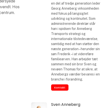
ddersyede
en del af tredje generation leder
omvendt. Hos
Georg Anneberg virksomheden
 centrum.
med fokus på langsigtet
udvikling og kontinuitet. Som
administrerende direktør står
han i spidsen for Anneberg
Transports strategi og
internationale tilstedeværelse,
samtidig med at han støtter den
næste generation – herunder sin
søn Frederik – i at videreføre
familiearven. Han arbejder tæt
sammen med sin bror Sven og
nevøen Thomas for at sikre, at
Annebergs værdier bevares i en
branche i forandring.
Kontakt
Sven Anneberg