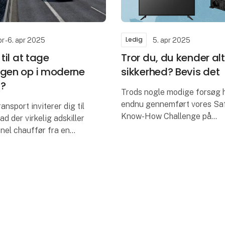
Ledig
pr - 6. apr 2025
5. apr 2025
 til at tage
Tror du, du kender alt 
ngen op i moderne
sikkerhed? Bevis det
t?
Trods nogle modige forsøg 
endnu gennemført vores Sa
nsport inviterer dig til
Know-How Challenge på
ad der virkelig adskiller
Scandinavian Transport Fai
nel chauffør fra en
Ingen vindere på dag 1 eller 
entusiast – og hvorfor
hele præmiepuljen er stadig 
den er nøglen til
på fin
nsport.