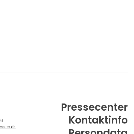
Pressecenter
Kontaktinfo
26
essen.dk
Persondata