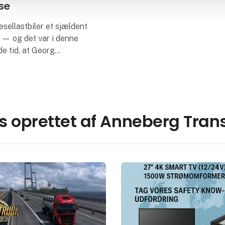
se
iesellastbiler et sjældent
 — og det var i denne
e tid, at Georg
gav sig ud på vejene
t Chevrolet-lastbil og en
d. Hundrede år sene
s oprettet af Anneberg Tran