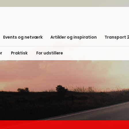
Events og netværk
Artikler og inspiration
Transport 
er
Praktisk
For udstillere