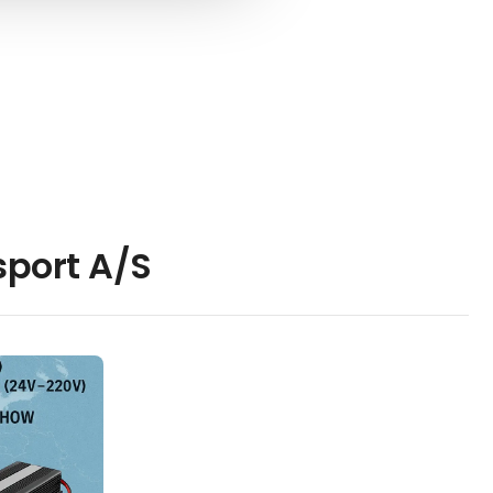
virksomhedens digitale udvikling.
Som IT-direktør har han ansvaret
for driften af IT-systemer og
understøtter moderniseringen af
de løsninger, der sikrer Anneberg
pålidelig og effektiv logistik i hele
Europa.
Kontakt
sport A/S
Mateusz Miłkowski
Bestyrelsesmedlem – Drift,
Anneberg Transpol
Som en del af tredje generation i
familien Miłkowski er Mateusz en
del af ledelsesteamet hos
Anneberg Transpol i Polen. Som
bestyrelsesmedlem med ansvar
for driften er han med til at lede