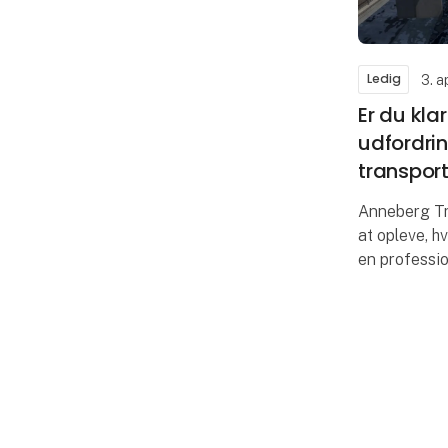
Ledig
3. a
Er du klar
udfordri
transpor
Anneberg Tra
at opleve, hv
en professio
passioneret 
sikkerhedsvi
moderne tra
I sam