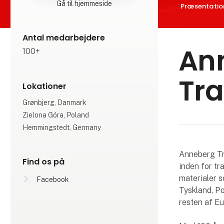
Gå til hjemmeside
Præsentatio
Antal medarbejdere
An
100+
Tra
Lokationer
Grønbjerg, Danmark
Zielona Góra, Poland
Hemmingstedt, Germany
Anneberg Tr
Find os på
inden for tr
materialer s
Facebook
Tyskland, Po
resten af Eu