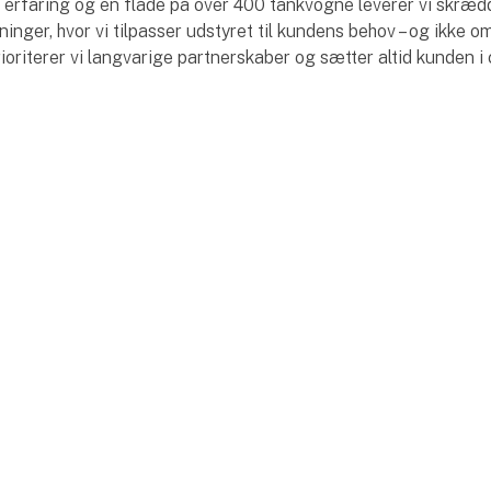
 erfaring og en flåde på over 400 tankvogne leverer vi skræ
ninger, hvor vi tilpasser udstyret til kundens behov – og ikke 
oriterer vi langvarige partnerskaber og sætter altid kunden i