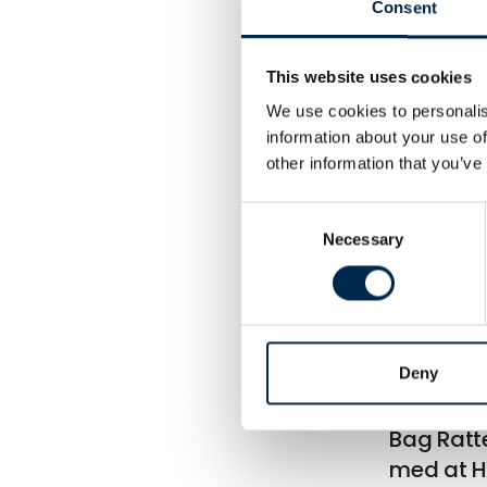
Consent
This website uses cookies
Artik
We use cookies to personalis
information about your use of
other information that you’ve
Consent
Necessary
Selection
Deny
1. april 2025
Bag Ratte
med at H