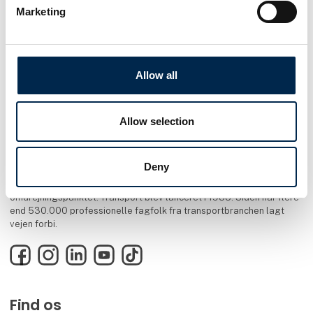
Marketing
Allow all
Allow selection
Deny
Transportmessen er en inspirerende fagmesse for alle med rødder i
transportbranchen. Nyt materiel, nye services og nye idéer er
omdrejningspunktet. Transport blev lanceret i 1988. Siden har flere
end 530.000 professionelle fagfolk fra transportbranchen lagt
vejen forbi.
Facebook
Instagram
LinkedIn
YouTube
TikTok
Find os