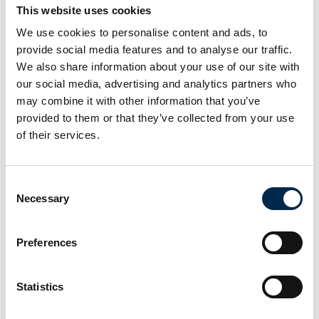
This website uses cookies
Søren Bonde
We use cookies to personalise content and ads, to
Project Manager
provide social media features and to analyse our traffic.
Sund & Bælt Holding A/S
We also share information about your use of our site with
our social media, advertising and analytics partners who
may combine it with other information that you’ve
provided to them or that they’ve collected from your use
of their services.
Consent
3. april 2025
Necessary
kl. 13:00
- 13:30
Selection
Preferences
Statistics