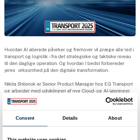
Hvordan AI allerede påvirker og fremover vil præge alle led i
transport og logistik – fra det strategiske og taktiske niveau
til den daglige operation. Og hvordan I bedst forbereder
jeres virksomhed på den digitale transformation.
Nikita Shilenok er Senior Product Manager hos EG Transport
og arbejder med udviklingen af nye Cloud- og AI-løsninger.
Som et relativt nyt ansigt hos EG blev han for nylig hyret for
at tilføre transportbranchen et frisk perspektiv og øget
tempo med udgangspunkt i sin solide erfaring fra andre
Consent
Details
About
industrier og større danske startups.
Speaker
This website uses cookies