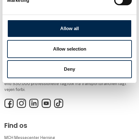
Marketing
Allow all
Allow selection
Transportmessen er en inspirerende fagmesse for alle med rødder i
Deny
transportbranchen. Nyt materiel, nye services og nye idéer er
omdrejningspunktet. Transport blev lanceret i 1988. Siden har flere
end 530.000 professionelle fagfolk fra transportbranchen lagt
vejen forbi.
Facebook
Instagram
LinkedIn
YouTube
TikTok
Find os
MCH Messecenter Herning