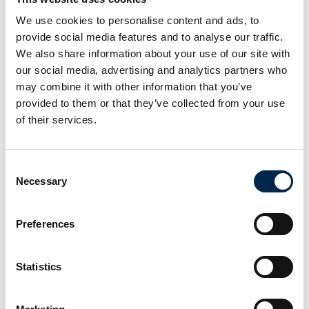
Nikita Shilenok
Senior Product Manager
We use cookies to personalise content and ads, to
EG Transport
provide social media features and to analyse our traffic.
We also share information about your use of our site with
our social media, advertising and analytics partners who
may combine it with other information that you’ve
provided to them or that they’ve collected from your use
of their services.
4. april 2025
Consent
kl. 10:00
- 10:20
Necessary
Selection
Preferences
Statistics