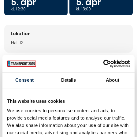
5. apr
5. apr
kl. 12:30
kl. 13:00
Lokation
Hal J2
Eventet udbydes af:
Consent
Details
About
Volvo Danmark
This website uses cookies
We use cookies to personalise content and ads, to
provide social media features and to analyse our traffic.
We also share information about your use of our site with
our social media, advertising and analytics partners who