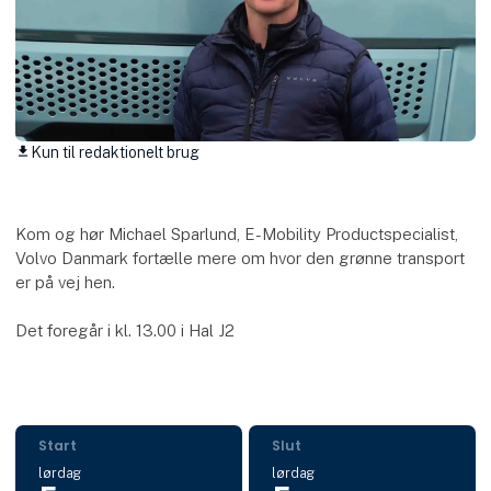
Kun til redaktionelt brug
download
Kom og hør Michael Sparlund, E-Mobility Productspecialist,
Volvo Danmark fortælle mere om hvor den grønne transport
er på vej hen.
Det foregår i kl. 13.00 i Hal J2
Start
Slut
lørdag
lørdag