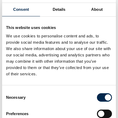
Ingen resultater fundet.
Consent
Details
About
This website uses cookies
We use cookies to personalise content and ads, to
provide social media features and to analyse our traffic.
We also share information about your use of our site with
our social media, advertising and analytics partners who
may combine it with other information that you’ve
provided to them or that they’ve collected from your use
of their services.
Consent
Necessary
Selection
Transportmessen er en inspirerende fagmesse for alle med rødder i
Preferences
transportbranchen. Nyt materiel, nye services og nye idéer er