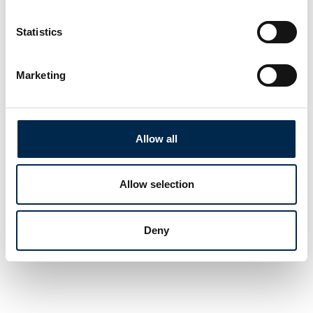
omdrejningspunktet. Transport blev lanceret i 1988. Siden har flere
end 530.000 professionelle fagfolk fra transportbranchen lagt
Statistics
vejen forbi.
Facebook
Instagram
LinkedIn
YouTube
TikTok
Marketing
Find os
Allow all
MCH Messecenter Herning
Vardevej 1
7400 Herning
Allow selection
Danmark
Kontakt os
Deny
Telefon: +45 99 26 99 26
E-mail:
info@transportmessen.dk