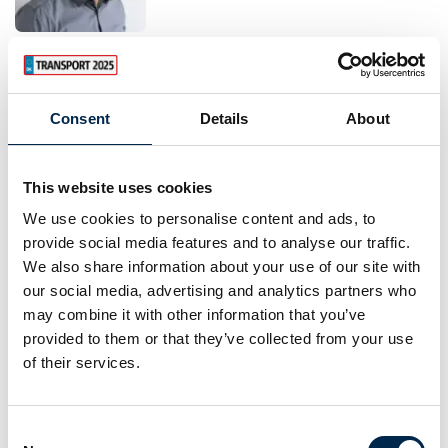
Søren Büchmann Petersen
Chefkonsulent
DTL
Consent
Details
About
This website uses cookies
We use cookies to personalise content and ads, to
Michael Mertov
provide social media features and to analyse our traffic.
Driftsdirektør
We also share information about your use of our site with
Vognmand Peder Olsen & Søn
our social media, advertising and analytics partners who
may combine it with other information that you’ve
provided to them or that they’ve collected from your use
of their services.
Kasper Lundsgaard
Manager Corporate Development
GLS Denmark
Consent