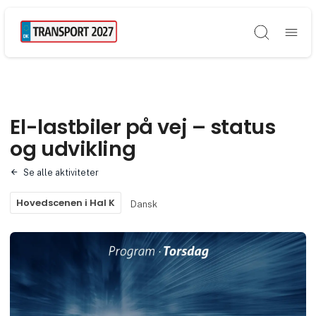
Søg
El-lastbiler på vej – status
og udvikling
Se alle aktiviteter
Hovedscenen i Hal K
Dansk