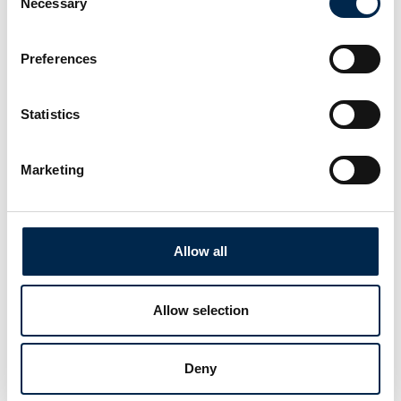
Necessary
Selection
Preferences
Statistics
3. april 2025
kl. 14:55
- 15:25
Marketing
Allow all
Allow selection
Deny